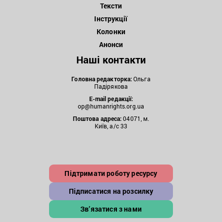
Тексти
Інструкції
Колонки
Анонси
Наші контакти
Головна редакторка:
Ольга
Падірякова
E-mail редакції:
op@humanrights.org.ua
Поштова
адреса:
04071, м.
Київ, а/с 33
Підтримати роботу ресурсу
Підписатися на розсилку
Зв’язатися з нами