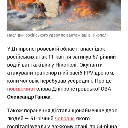
Наслідки російського удару по вантажівці в Нікополі
У Дніпропетровській області внаслідок
російських атак 11 квітня загинув 67-річний
водій вантажівки у Нікополі. Окупанти
атакували транспортний засіб FPV-дроном,
коли чоловік перебував усередині. Про це
повідомив
голова Дніпропетровської ОВА
Олександр Ганжа
.
Також поранення дістали щонайменше двоє
людей — 51-річний
чоловік
, якого
госпіталізували у важкому стані, та 64-річна