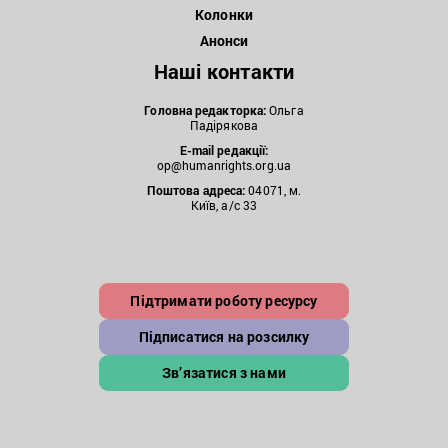
Колонки
Анонси
Наші контакти
Головна редакторка:
Ольга
Падірякова
E-mail редакції:
op@humanrights.org.ua
Поштова
адреса:
04071, м.
Київ, а/с 33
Підтримати роботу ресурсу
Підписатися на розсилку
Зв’язатися з нами