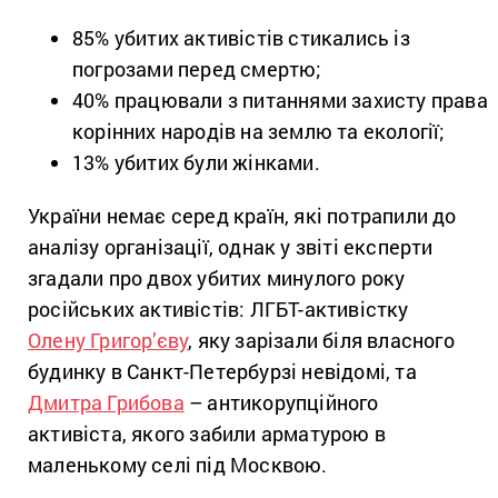
85% убитих активістів стикались із
погрозами перед смертю;
40% працювали з питаннями захисту права
корінних народів на землю та екології;
13% убитих були жінками.
України немає серед країн, які потрапили до
аналізу організації, однак у звіті експерти
згадали про двох убитих минулого року
російських активістів: ЛГБТ-активістку
Олену Григор’єву
, яку зарізали біля власного
будинку в Санкт-Петербурзі невідомі, та
Дмитра Грибова
– антикорупційного
активіста, якого забили арматурою в
маленькому селі під Москвою.