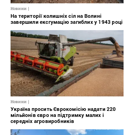
Новини
На території колишніх сіл на Волині
завершили ексгумацію загиблих у 1943 році
Новини
Україна просить Єврокомісію надати 220
мільйонів євро на підтримку малих і
середніх агровиробників