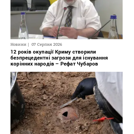
Новини
07 Серпня 2026
12 років окупації Криму створили
безпрецедентні загрози для існування
корінних народів – Рефат Чубаров