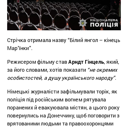
Стрічка отримала назву “Білий янгол – кінець
Мар’їнки”.
Режисером фільму став
Арндт Гінцель
, який,
за його словами, хотів показати
“не окремих
особистостей, а душу українського народу”.
Німецькі журналісти зафільмували торік, як
поліція під російським вогнем рятувала
поранених й евакуювала містян, а цього року
повернулись на Донеччину, щоб поговорити з
врятованими людьми та правоохоронцями