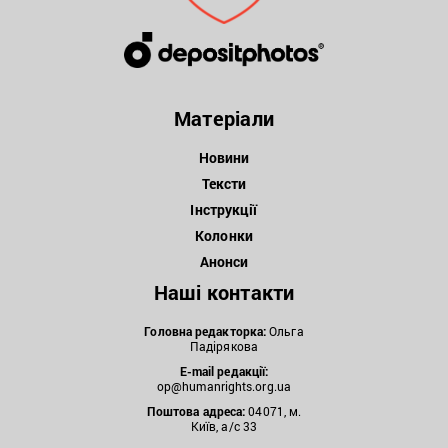
Матеріали
Новини
Тексти
Інструкції
Колонки
Анонси
Наші контакти
Головна редакторка:
Ольга
Падірякова
E-mail редакції:
op@humanrights.org.ua
Поштова
адреса:
04071, м.
Київ, а/с 33