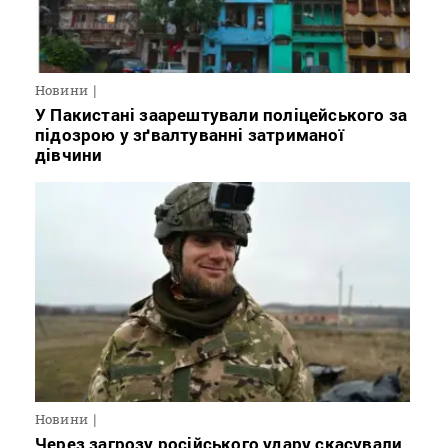
Новини
У Пакистані заарештували поліцейського за
підозрою у зґвалтуванні затриманої
дівчини
Новини
Через загрозу російського удару скасували