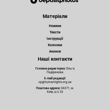
Матеріали
Новини
Тексти
Інструкції
Колонки
Анонси
Наші контакти
Головна редакторка:
Ольга
Падірякова
E-mail редакції:
op@humanrights.org.ua
Поштова
адреса:
04071, м.
Київ, а/с 33