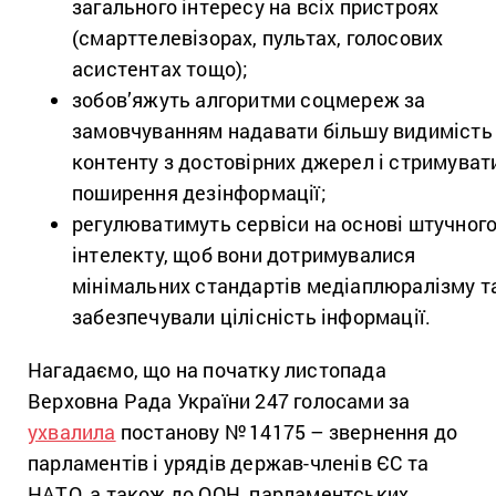
загального інтересу на всіх пристроях
(смарттелевізорах, пультах, голосових
асистентах тощо);
зобов’яжуть алгоритми соцмереж за
замовчуванням надавати більшу видимість
контенту з достовірних джерел і стримуват
поширення дезінформації;
регулюватимуть сервіси на основі штучног
інтелекту, щоб вони дотримувалися
мінімальних стандартів медіаплюралізму т
забезпечували цілісність інформації.
Нагадаємо, що на початку листопада
Верховна Рада України 247 голосами за
ухвалила
постанову № 14175 – звернення до
парламентів і урядів держав-членів ЄС та
НАТО, а також до ООН, парламентських