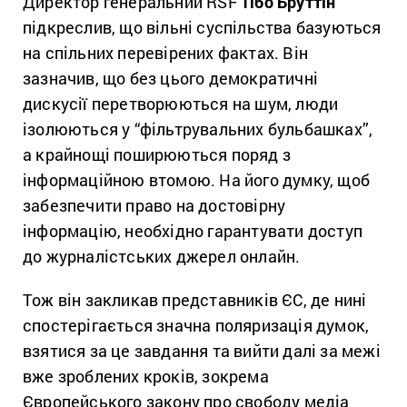
Директор генеральний RSF
Тібо Бруттін
підкреслив, що вільні суспільства базуються
на спільних перевірених фактах. Він
зазначив, що без цього демократичні
дискусії перетворюються на шум, люди
ізолюються у “фільтрувальних бульбашках”,
а крайнощі поширюються поряд з
інформаційною втомою. На його думку, щоб
забезпечити право на достовірну
інформацію, необхідно гарантувати доступ
до журналістських джерел онлайн.
Тож він закликав представників ЄС, де нині
спостерігається значна поляризація думок,
взятися за це завдання та вийти далі за межі
вже зроблених кроків, зокрема
Європейського закону про свободу медіа