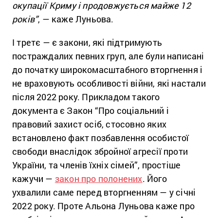
окупації Криму і продовжується майже 12
років”
, — каже Луньова.
І третє — є закони, які підтримують
постраждалих певних груп, але були написані
до початку широкомасштабного вторгнення і
не враховують особливості війни, які настали
після 2022 року. Прикладом такого
документа є Закон “Про соціальний і
правовий захист осіб, стосовно яких
встановлено факт позбавлення особистої
свободи внаслідок збройної агресії проти
України, та членів їхніх сімей”, простіше
кажучи —
закон про полонених
. Його
ухвалили саме перед вторгненням — у січні
2022 року. Проте Альона Луньова каже про