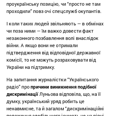
проукраїнську позицію, чи “просто не там
проходили” повз очі спецслужб окупантів.
І коли таких людей звільняють — в обмінах
чи поза ними — їм важко довести факт
незаконного позбавлення волі внаслідок
війни. А якщо вони не отримали
підтвердження від відповідної державної
комісії, то не можуть розраховувати від
України на підтримку.
На запитання журналістки “Українського
радіо” про
причини виникнення подібної
дискримінації
Луньова відповіла, що, на її
думку, український уряд робить це
ненавмисне, та й загалом “дискримінаційні
положення здебільшого існують не на рівні