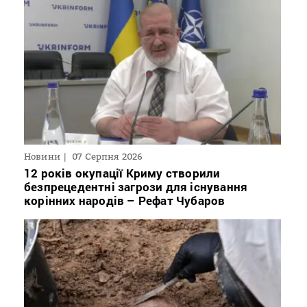
Новини
07 Серпня 2026
12 років окупації Криму створили
безпрецедентні загрози для існування
корінних народів – Рефат Чубаров