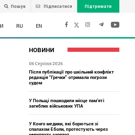
Пошук
Підписатися
Підтримати
ТИ
RU
EN
НОВИНИ
06 Серпня 2026
Після публікації про шкільний конфлікт
редакція “Гречки” отримала погрози
судом
У Польщі пошкодили місце пам’яті
загиблих військових УПА
У Конго медики, які борються зі
спалахом Еболи, протестують через
невиплату зарплат