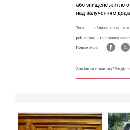
або знищене житло о
над залученням дода
Теги:
єВідновлення,
жит
реінтеграція та справедливіс
Поділитися:
Знайшли помилку? Виділіть