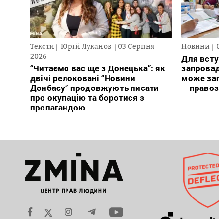
Тексти
Юрій Луканов
03 Серпня
Новини
2026
Для всту
“Читаємо вас ще з Донецька”: як
запровад
двічі релоковані “Новини
може заг
Донбасу” продовжують писати
– право
про окупацію та боротися з
пропагандою