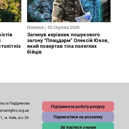
Новини
05 Серпня 2026
Нови
істів
Загинув керівник пошукового
Полі
с
загону “Плацдарм” Олексій Юков,
Вигів
столітніх
який повертав тіла полеглих
дван
бійців
росій
льга Падірякова
Підтримати роботу ресурсу
anrights.org.ua
Підписатися на розсилку
, м. Київ, а/с 33
Зв’язатися з нами