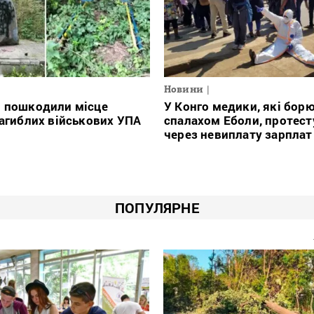
Новини
і пошкодили місце
У Конго медики, які борю
загиблих військових УПА
спалахом Еболи, протес
через невиплату зарплат
ПОПУЛЯРНЕ