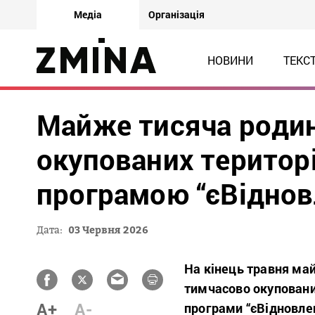
Медіа
Організація
НОВИНИ
ТЕКС
Майже тисяча родин
окупованих територ
програмою “єВіднов
Дата:
03 Червня 2026
На кінець травня май
тимчасово окуповани
A+
A-
програми “єВідновле