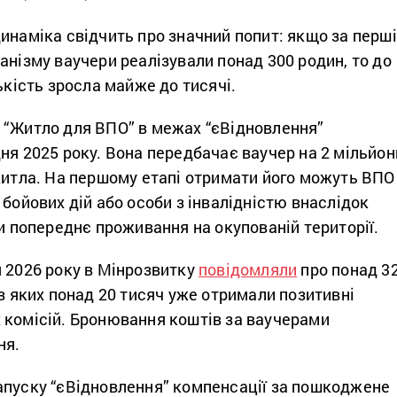
инаміка свідчить про значний попит: якщо за перші
анізму ваучери реалізували понад 300 родин, то до
лькість зросла майже до тисячі.
 “Житло для ВПО” в межах “єВідновлення”
дня 2025 року. Вона передбачає ваучер на 2 мільйон
житла. На першому етапі отримати його можуть ВПО
 бойових дій або особи з інвалідністю внаслідок
ли попереднє проживання на окупованій території.
я 2026 року в Мінрозвитку
повідомляли
про понад 3
 з яких понад 20 тисяч уже отримали позитивні
 комісій. Бронювання коштів за ваучерами
ня.
апуску “єВідновлення” компенсації за пошкоджене