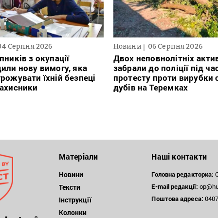
04 Серпня 2026
Новини
06 Серпня 2026
пників з окупації
Двох неповнолітніх актив
или нову вимогу, яка
забрали до поліції під ча
рожувати їхній безпеці
протесту проти вирубки 
захисники
дубів на Теремках
Матеріали
Наші контакти
Новини
Головна редакторка:
О
E-mail редакції:
op@hum
Тексти
Поштова
адреса:
04071
Інструкції
Колонки