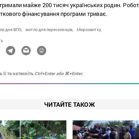
тримали майже 200 тисяч українських родин. Робо
ткового фінансування програми триває.
ло для ВПО,
житло для переселенців,
Мінрозвитку,
ть
 її та натисніть
Ctrl+Enter або ⌘+Enter.
ЧИТАЙТЕ ТАКОЖ