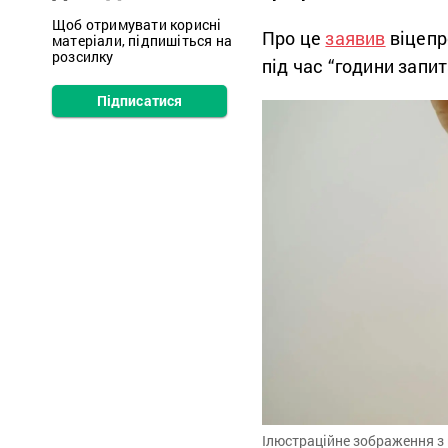
Щоб отримувати корисні
Про це
заявив
віцепр
матеріали, підпишіться на
розсилку
під час “години запит
Підписатися
Ілюстраційне зображення з