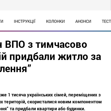
ТИ
ІНСТРУКЦІЇ
КОЛОНКИ
АНОНСИ
ТЕС
 ВПО з тимчасово
ій придбали житло за
лення”
же 1 тисяча українських сімей, переміщених з
х територій, скористалися новим компонентом
ння” та придбали квартири або будинки.