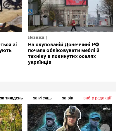
Новини
ться зі
На окупованій Донеччині РФ
тують
почала обліковувати меблі й
техніку в покинутих оселях
українців
за тиждень
за місяць
за рік
вибір редакції