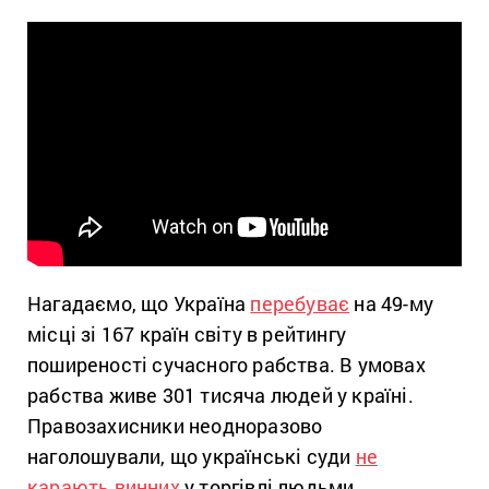
Нагадаємо, що Україна
перебуває
на 49-му
місці зі 167 країн світу в рейтингу
поширеності сучасного рабства. В умовах
рабства живе 301 тисяча людей у країні.
Правозахисники неодноразово
наголошували, що українські суди
не
карають винних
у торгівлі людьми