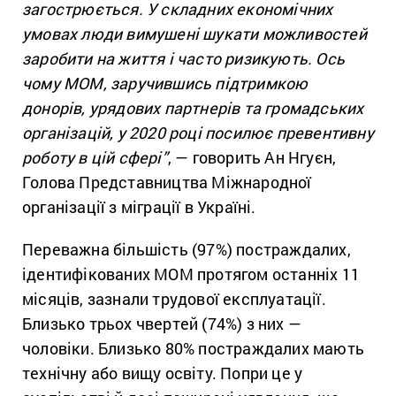
загострюється. У складних економічних
умовах люди вимушені шукати можливостей
заробити на життя і часто ризикують. Ось
чому МОМ, заручившись підтримкою
донорів, урядових партнерів та громадських
організацій, у 2020 році посилює превентивну
роботу в цій сфері”
, — говорить Ан Нгуєн,
Голова Представництва Міжнародної
організації з міграції в Україні.
Переважна більшість (97%) постраждалих,
ідентифікованих МОМ протягом останніх 11
місяців, зазнали трудової експлуатації.
Близько трьох чвертей (74%) з них —
чоловіки. Близько 80% постраждалих мають
технічну або вищу освіту. Попри це у