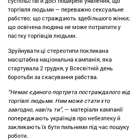
суспільстві й досі поширені уявлення, що
торгівля людьми — переважно сексуальне
рабство; що страждають здебільшого жінки;
що освічена людина не може потрапити у
пастку торгівців людьми.
Зруйнувати ці стереотипи покликана
масштабна національна кампанія, яка
стартувала 2 грудня, у Всесвітній день
боротьби за скасування рабства.
“Немає єдиного портрета постраждалого від
торгівлі людьми. Ним може стати хто
завгодно, навіть ти”,
— матеріали кампанії
попереджають українців про небезпеку й
закликають їх бути пильними під час пошуку
роботи.