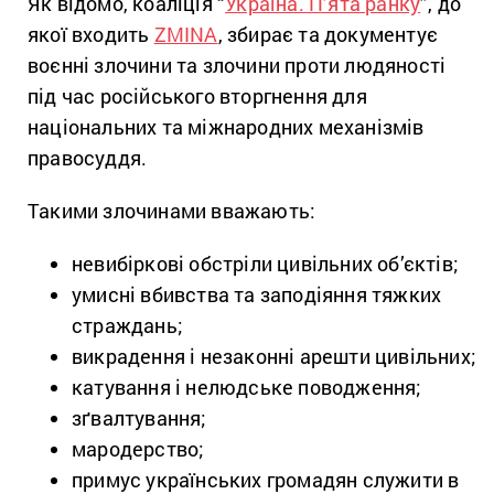
Як відомо, коаліція “
Україна. П’ята ранку
”, до
якої входить
ZMINA
, збирає та документує
воєнні злочини та злочини проти людяності
під час російського вторгнення для
національних та міжнародних механізмів
правосуддя.
Такими злочинами вважають:
невибіркові обстріли цивільних об’єктів;
умисні вбивства та заподіяння тяжких
страждань;
викрадення і незаконні арешти цивільних;
катування і нелюдське поводження;
зґвалтування;
мародерство;
примус українських громадян служити в