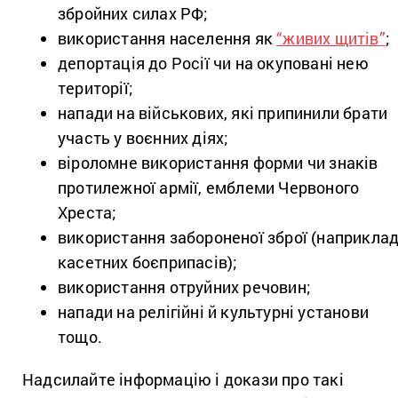
збройних силах РФ;
використання населення як
“живих щитів”
;
депортація до Росії чи на окуповані нею
території;
напади на військових, які припинили брати
участь у воєнних діях;
віроломне використання форми чи знаків
протилежної армії, емблеми Червоного
Хреста;
використання забороненої зброї (наприклад
касетних боєприпасів);
використання отруйних речовин;
напади на релігійні й культурні установи
тощо.
Надсилайте інформацію і докази про такі