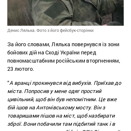
Денис Лялька. Фото з його фейсбук-сторінки
За його словами, Лялька повернувся із зони
бойових дій на Сході України перед
повномасштабним російським вторгненням,
23 лютого.
“
А вранці прокинувся від вибухів. Приїхав до
міста. Попросив у мене одяг простий
цивільний, щоб він був непомітним. Це вже
бій ішов на Антонівському мосту. Він з
товаришами пішов на міст, щоб назбирати
зброї. Вони побачили там підбитий танк і в