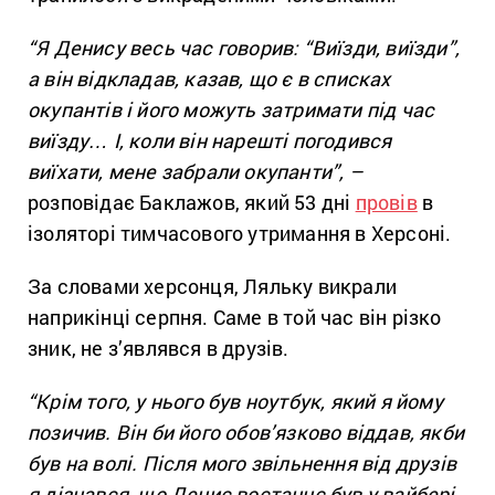
“Я Денису весь час говорив: “Виїзди, виїзди”,
а він відкладав, казав, що є в списках
окупантів і його можуть затримати під час
виїзду… І, коли він нарешті погодився
виїхати, мене забрали окупанти”, –
розповідає Баклажов, який 53 дні
провів
в
ізоляторі тимчасового утримання в Херсоні.
За словами херсонця, Ляльку викрали
наприкінці серпня. Саме в той час він різко
зник, не з’являвся в друзів.
“Крім того, у нього був ноутбук, який я йому
позичив. Він би його обов’язково віддав, якби
був на волі. Після мого звільнення від друзів
я дізнався, що Денис востаннє був у вайбері