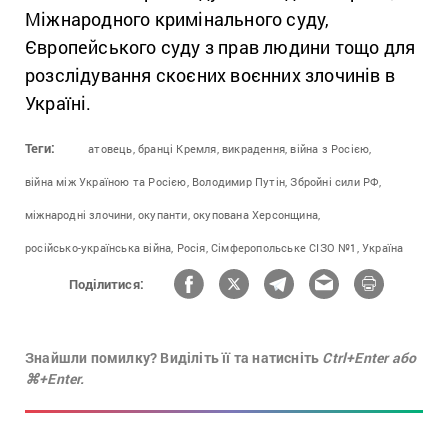
Міжнародного кримінального суду,
Європейського суду з прав людини тощо для
розслідування скоєних воєнних злочинів в
Україні.
Теги:
атовець,
бранці Кремля,
викрадення,
війна з Росією,
війна між Україною та Росією,
Володимир Путін,
Збройні сили РФ,
міжнародні злочини,
окупанти,
окупована Херсонщина,
російсько-українська війна,
Росія,
Сімферопольське СІЗО №1,
Україна
Поділитися:
Знайшли помилку? Виділіть її та натисніть
Ctrl+Enter або
⌘+Enter.