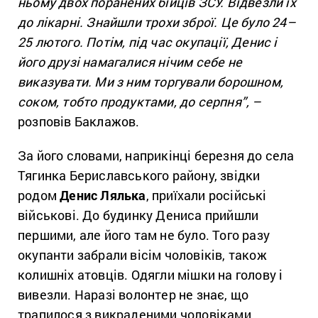
ньому двох поранених бійців ЗСУ. Відвезли їх
до лікарні. Знайшли трохи зброї. Це було 24–
25 лютого. Потім, під час окупації, Денис і
його друзі намагалися нічим себе не
виказувати. Ми з ним торгували борошном,
соком, тобто продуктами, до серпня”, –
розповів Баклажов.
За його словами, наприкінці березня до села
Тягинка Бериславського району, звідки
родом
Денис Лялька
, приїхали російські
військові. До будинку Дениса прийшли
першими, але його там не було. Того разу
окупанти забрали вісім чоловіків, також
колишніх атовців. Одягли мішки на голову і
вивезли. Наразі волонтер не знає, що
трапилося з викраденими чоловіками.