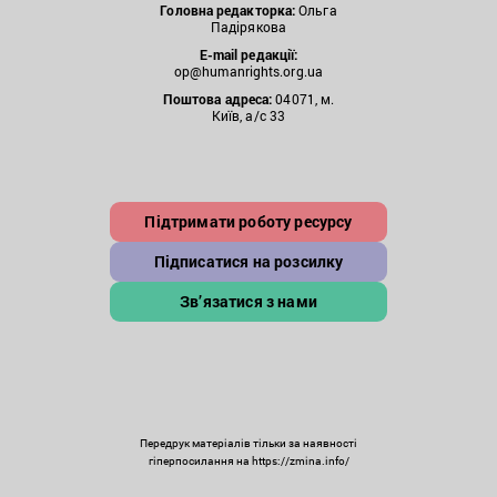
Головна редакторка:
Ольга
Падірякова
E-mail редакції:
op@humanrights.org.ua
Поштова
адреса:
04071, м.
Київ, а/с 33
Підтримати роботу ресурсу
Підписатися на розсилку
Зв’язатися з нами
Передрук матеріалів тільки за наявності
гіперпосилання на https://zmina.info/