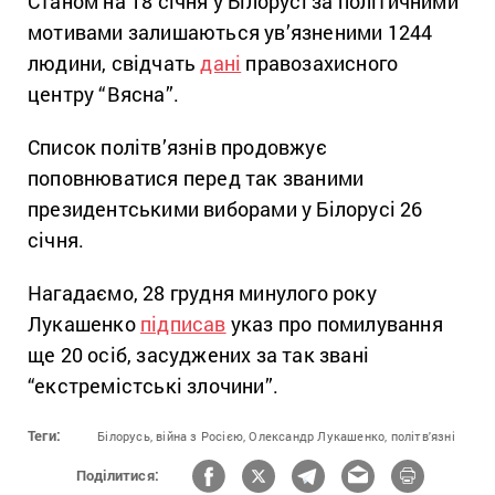
Станом на 18 січня у Білорусі за політичними
мотивами залишаються ув’язненими 1244
людини, свідчать
дані
правозахисного
центру “Вясна”.
Список політв’язнів продовжує
поповнюватися перед так званими
президентськими виборами у Білорусі 26
січня.
Нагадаємо, 28 грудня минулого року
Лукашенко
підписав
указ про помилування
ще 20 осіб, засуджених за так звані
“екстремістські злочини”.
Теги:
Білорусь,
війна з Росією,
Олександр Лукашенко,
політв'язні
Поділитися: