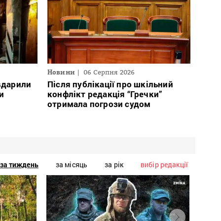
Новини
06 Серпня 2026
 вдарили
Після публікації про шкільний
и
конфлікт редакція “Гречки”
отримала погрози судом
за тиждень
за місяць
за рік
вибір редакції