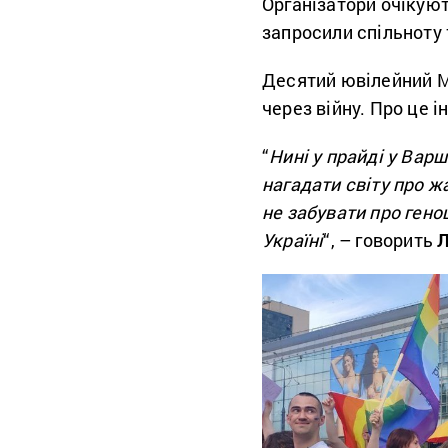
Організатори очікуют
запросили спільноту 
Десятий ювілейний Ма
через війну. Про це 
“
Нині у прайді у Варш
нагадати світу про ж
не забувати про гено
Україні
“, – говорить
Л