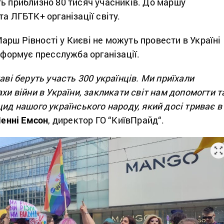
ь приблизно 80 тисяч учасників. До маршу
та ЛГБТК+ організації світу.
рш Рівності у Києві не можуть провести в Україні
інформує пресслужба організації.
аві беруть участь 300 українців. Ми приїхали
ахи війни в України, закликати світ нам допомогти т
цид нашого українського народу, який досі триває в
енні Емсон
, директор ГО “
КиївПрайд
“.