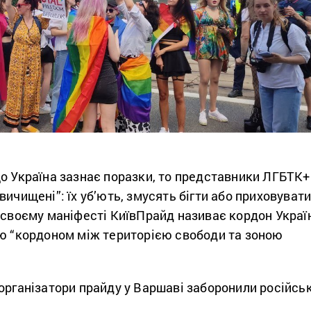
що Україна зазнає поразки, то представники ЛГБТК+
вичищені”: їх уб’ють, змусять бігти або приховуват
 своєму маніфесті КиївПрайд називає кордон Украї
сю “кордоном між територією свободи та зоною
організатори прайду у Варшаві заборонили російськ