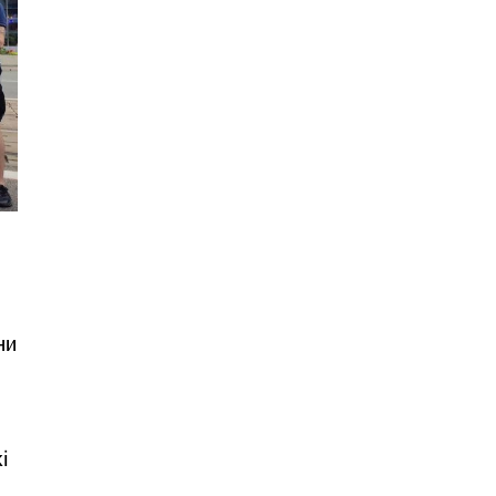
и
ни
і