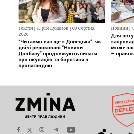
Тексти
Юрій Луканов
03 Серпня
Новини
2026
Для всту
“Читаємо вас ще з Донецька”: як
запровад
двічі релоковані “Новини
може заг
Донбасу” продовжують писати
– право
про окупацію та боротися з
пропагандою