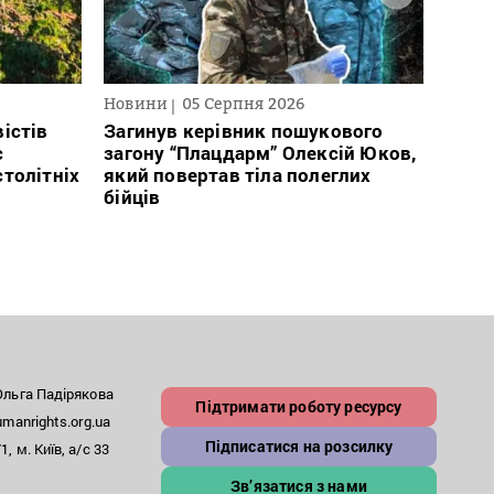
Новини
05 Серпня 2026
Нови
істів
Загинув керівник пошукового
Полі
с
загону “Плацдарм” Олексій Юков,
Вигів
столітніх
який повертав тіла полеглих
дван
бійців
росій
льга Падірякова
Підтримати роботу ресурсу
anrights.org.ua
Підписатися на розсилку
, м. Київ, а/с 33
Зв’язатися з нами