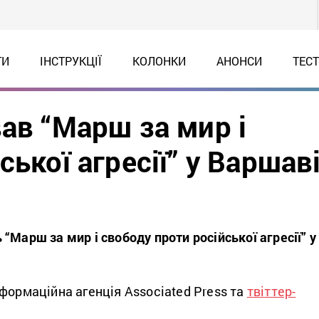
ТИ
ІНСТРУКЦІЇ
КОЛОНКИ
АНОНСИ
ТЕС
ав “Марш за мир і
ької агресії” у Варшав
“Марш за мир і свободу проти російської агресії” у
формаційна агенція Associated Press та
твіттер-