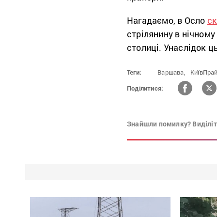
Нагадаємо, в Осло
ск
стрілянину в нічному
столиці. Унаслідок ц
Теги:
Варшава,
КиївПрай
Поділитися:
Знайшли помилку? Виділіть