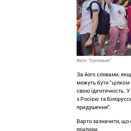
Фото: “Суспільне”
За його словами, як
можуть бути “цілком 
свою ідентичність. У
з Росією та Білорус
придушення”.
Варто зазначити, що 
прапори.