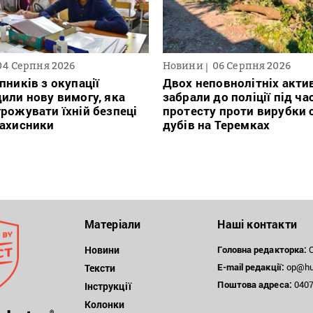
04 Серпня 2026
Новини
06 Серпня 2026
пників з окупації
Двох неповнолітніх актив
или нову вимогу, яка
забрали до поліції під ча
рожувати їхній безпеці
протесту проти вирубки 
захисники
дубів на Теремках
Матеріали
Наші контакти
Новини
Головна редакторка:
О
E-mail редакції:
op@hum
Тексти
Поштова
адреса:
04071
Інструкції
Колонки