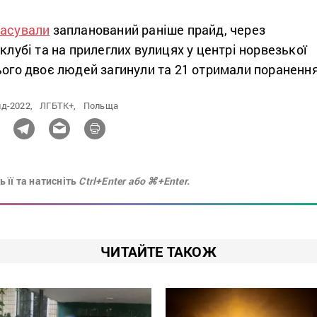
асували
запланований раніше прайд, через
 клубі та на прилеглих вулицях у центрі норвезької
ього двоє людей загинули та 21 отримали поранення
д-2022,
ЛГБТК+,
Польща
 її та натисніть
Ctrl+Enter або ⌘+Enter.
ЧИТАЙТЕ ТАКОЖ