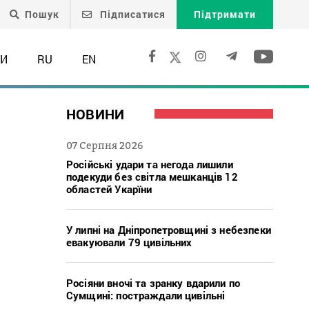
Пошук
Підписатися
Підтримати
ТИ
RU
EN
НОВИНИ
і
07 Серпня 2026
Російські удари та негода лишили
подекуди без світла мешканців 12
областей Укарїни
У липні на Дніпропетровщині з небезпеки
евакуювали 79 цивільних
Росіяни вночі та зранку вдарили по
Сумщині: постраждали цивільні