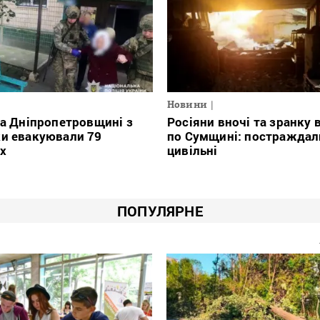
Новини
на Дніпропетровщині з
Росіяни вночі та зранку
ки евакуювали 79
по Сумщині: постраждал
х
цивільні
ПОПУЛЯРНЕ