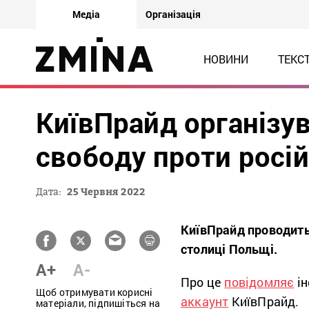
Медіа
Організація
НОВИНИ
ТЕКС
КиївПрайд організув
свободу проти російс
Дата:
25 Червня 2022
КиївПрайд проводить 
столиці Польщі.
A+
A-
Про це
повідомляє
ін
Щоб отримувати корисні
аккаунт
КиївПрайд.
матеріали, підпишіться на