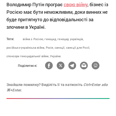
Володимир Путін програє
свою війну
, бізнес із
Росією має бути неможливим, доки винних не
буде притягнуто до відповідальності за
злочини в Україні.
Теги:
війна з Росією,
геноцид,
геноцид українців,
російсько-українська війна,
Росія,
санкції,
санкції для Росії,
спонсори геноцидальної війни,
Україна
Поділитися:
Знайшли помилку? Виділіть її та натисніть
Ctrl+Enter або
⌘+Enter.