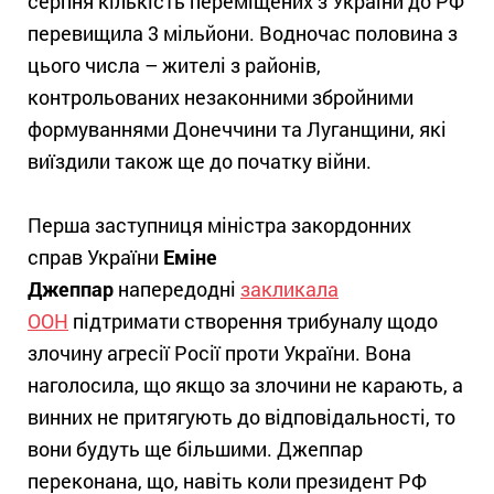
серпня кількість переміщених з України до РФ
перевищила 3 мільйони. Водночас половина з
цього числа – жителі з районів,
контрольованих незаконними збройними
формуваннями Донеччини та Луганщини, які
виїздили також ще до початку війни.
Перша заступниця міністра закордонних
справ України
Еміне
Джеппар
напередодні
закликала
ООН
підтримати створення трибуналу щодо
злочину агресії Росії проти України. Вона
наголосила, що якщо за злочини не карають, а
винних не притягують до відповідальності, то
вони будуть ще більшими. Джеппар
переконана, що, навіть коли президент РФ