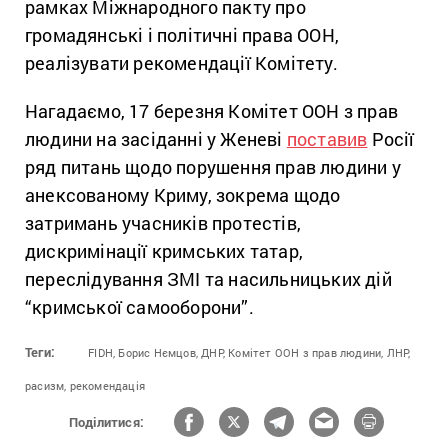
рамках Міжнародного пакту про
громадянські і політичні права ООН,
реалізувати рекомендації Комітету.
Нагадаємо, 17 березня Комітет ООН з прав
людини на засіданні у Женеві
поставив
Росії
ряд питань щодо порушення прав людини у
анексованому Криму, зокрема щодо
затримань учасників протестів,
дискримінації кримських татар,
переслідування ЗМІ та насильницьких дій
“кримської самооборони”.
Теги:
FIDH,
Борис Нємцов,
ДНР,
Комітет ООН з прав людини,
ЛНР,
расизм,
рекомендація
Поділитися: