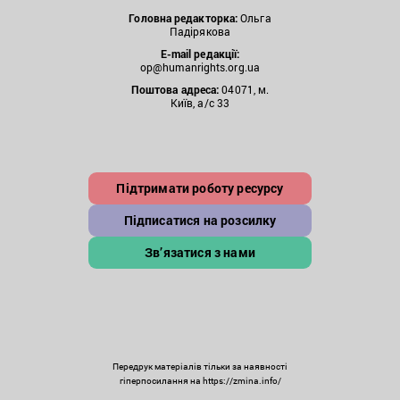
Головна редакторка:
Ольга
Падірякова
E-mail редакції:
op@humanrights.org.ua
Поштова
адреса:
04071, м.
Київ, а/с 33
Підтримати роботу ресурсу
Підписатися на розсилку
Зв’язатися з нами
Передрук матеріалів тільки за наявності
гіперпосилання на https://zmina.info/