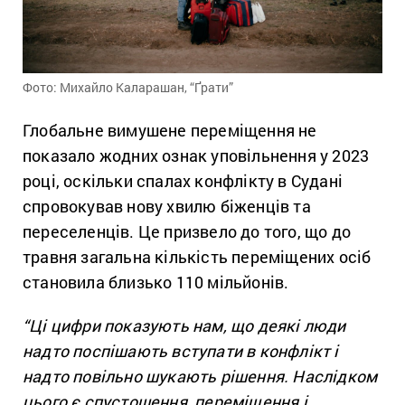
Фото: Михайло Каларашан, “Ґрати”
Глобальне вимушене переміщення не
показало жодних ознак уповільнення у 2023
році, оскільки спалах конфлікту в Судані
спровокував нову хвилю біженців та
переселенців. Це призвело до того, що до
травня загальна кількість переміщених осіб
становила близько 110 мільйонів.
“Ці цифри показують нам, що деякі люди
надто поспішають вступати в конфлікт і
надто повільно шукають рішення. Наслідком
цього є спустошення, переміщення і