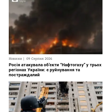
Новини
09 Серпня 2026
Росія атакувала об’єкти “Нафтогазу” у трьох
регіонах України: є руйнування та
постраждалий