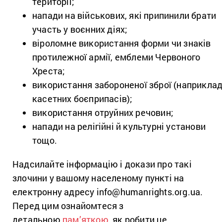
території;
напади на військових, які припинили брати
участь у воєнних діях;
віроломне використання форми чи знаків
протилежної армії, емблеми Червоного
Хреста;
використання забороненої зброї (наприклад
касетних боєприпасів);
використання отруйних речовин;
напади на релігійні й культурні установи
тощо.
Надсилайте інформацію і докази про такі
злочини у вашому населеному пункті на
електронну адресу info@humanrights.org.ua.
Перед цим ознайомтеся з
детальною
пам’яткою
, як робити це