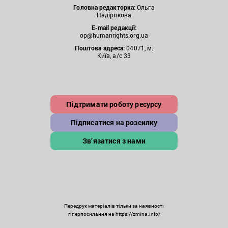
Головна редакторка:
Ольга
Падірякова
E-mail редакції:
op@humanrights.org.ua
Поштова
адреса:
04071, м.
Київ, а/с 33
Підтримати роботу ресурсу
Підписатися на розсилку
Зв’язатися з нами
Передрук матеріалів тільки за наявності
гіперпосилання на https://zmina.info/