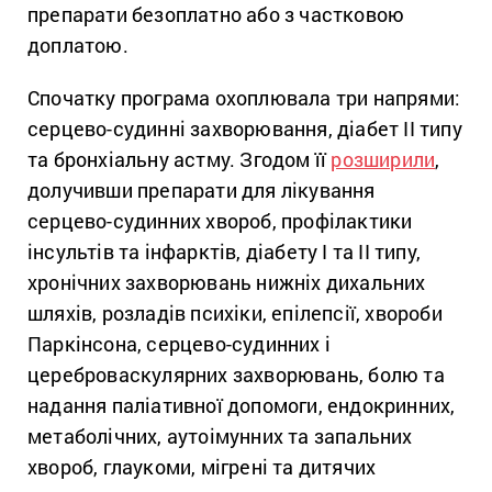
препарати безоплатно або з частковою
доплатою.
Спочатку програма охоплювала три напрями:
серцево-судинні захворювання, діабет II типу
та бронхіальну астму. Згодом її
розширили
,
долучивши препарати для лікування
серцево-судинних хвороб, профілактики
інсультів та інфарктів, діабету I та II типу,
хронічних захворювань нижніх дихальних
шляхів, розладів психіки, епілепсії, хвороби
Паркінсона, серцево-судинних і
цереброваскулярних захворювань, болю та
надання паліативної допомоги, ендокринних,
метаболічних, аутоімунних та запальних
хвороб, глаукоми, мігрені та дитячих