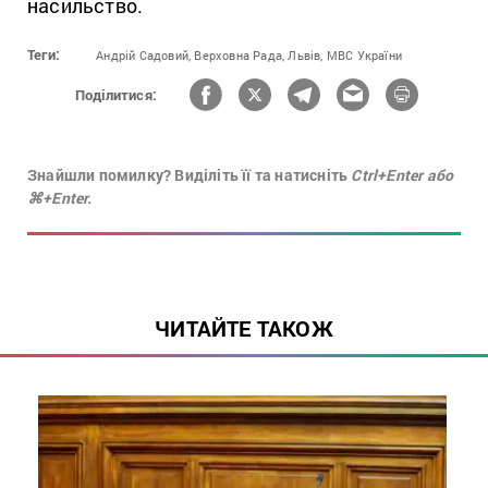
‪‎насильство‬.
Теги:
Андрій Садовий,
Верховна Рада,
Львів,
МВС України
Поділитися:
Знайшли помилку? Виділіть її та натисніть
Ctrl+Enter або
⌘+Enter.
ЧИТАЙТЕ ТАКОЖ