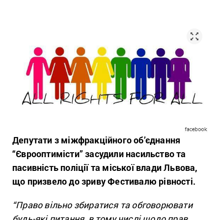
Депутати з міжфракційного об’єднання
“Єврооптимісти” засудили насильство та
пасивність поліції та міської влади Львова,
що призвело до зриву Фестивалю рівності.
“Право вільно збиратися та обговорювати
будь-які питання, в тому числі щодо прав