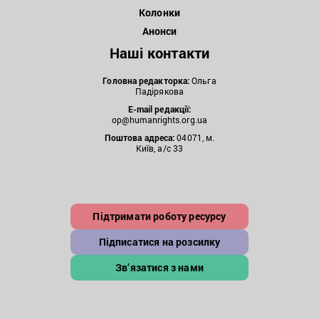
Колонки
Анонси
Наші контакти
Головна редакторка:
Ольга
Падірякова
E-mail редакції:
op@humanrights.org.ua
Поштова
адреса:
04071, м.
Київ, а/с 33
Підтримати роботу ресурсу
Підписатися на розсилку
Зв’язатися з нами