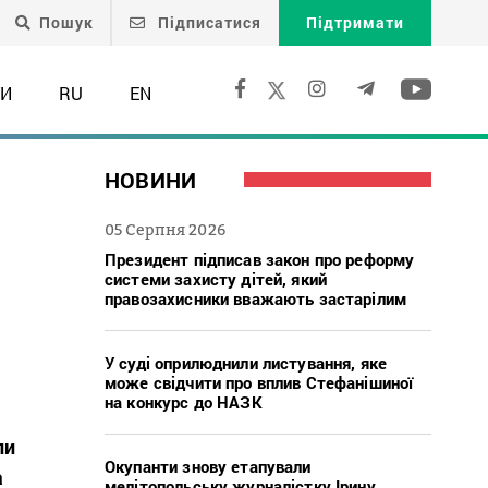
Пошук
Підписатися
Підтримати
ТИ
RU
EN
НОВИНИ
05 Серпня 2026
Президент підписав закон про реформу
системи захисту дітей, який
правозахисники вважають застарілим
У суді оприлюднили листування, яке
може свідчити про вплив Стефанішиної
на конкурс до НАЗК
ли
Окупанти знову етапували
а
мелітопольську журналістку Ірину