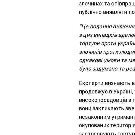
злочинах та співпра
публічно виявляти ло
“Це подання включає 
з цих випадків вдало
тортури проти україн
злочинів проти людян
однакові умови та м
було задумано та реа
Експерти визнають ва
продовжує в Україні,
високопосадовців з п
вони закликають звер
незаконним утриманн
окупованих територі
застосовують тортур