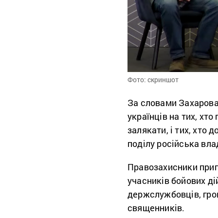
Фото: скриншот
За словами Захарова,
українців на тих, хто
залякати, і тих, хто 
поділу російська вла
Правозахисники прип
учасників бойових ді
держслужбовців, гром
священників.