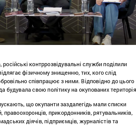
 російські контррозвідувальні служби поділили
 підлягає фізичному знищенню, тих, кого слід
добровільно співпрацює з ними. Відповідно до цього
да будувала свою політику на окупованих територія
ускають, що окупанти заздалегідь мали списки
й, правоохоронців, прикордонників, рятувальників,
адських діячів, підприємців, журналістів та