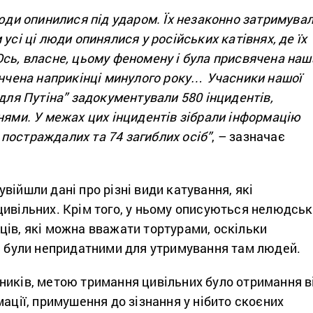
люди опинилися під ударом. Їх незаконно затримува
усі ці люди опинялися у російських катівнях, де їх
Ось, власне, цьому феномену і була присвячена наш
інчена наприкінці минулого року… Учасники нашої
 для Путіна” задокументували 580 інцидентів,
нями. У межах цих інцидентів зібрали інформацію
постраждалих та 74 загиблих осіб”
, – зазначає
війшли дані про різні види катування, які
ивільних. Крім того, у ньому описуються нелюдськ
ців, які можна вважати тортурами, оскільки
ць були непридатними для утримування там людей.
ників, метою тримання цивільних було отримання в
мації, примушення до зізнання у нібито скоєних