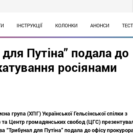
ТИ
ІНСТРУКЦІЇ
КОЛОНКИ
АНОНСИ
ТЕС
 для Путіна” подала до
катування росіянами
сна група (ХПГ) Української Гельсінської спілки з
 та Центр громадянських свобод (ЦГС) презентува
ива “Трибунал для Путіна” подала до офісу прокурор