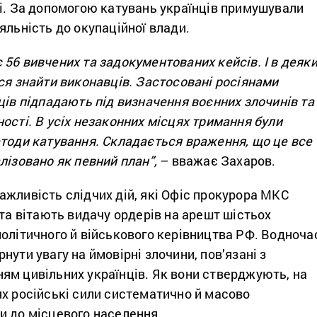
ці. За допомогою катувань українців примушували
яльність до окупаційної влади.
56 вивчених та задокументованих кейсів. І в деяк
ся знайти виконавців. Застосовані росіянами
ців підпадають під визначення воєнних злочинів та
ості. В усіх незаконних місцях тримання були
етоди катування. Складається враження, що це все
лізовано як певний план”,
– вважає Захаров.
жливість слідчих дій, які Офіс прокурора МКС
 та вітають видачу ордерів на арешт шістьох
олітичного й військового керівництва РФ. Водноча
нути увагу на ймовірні злочини, пов’язані з
ям цивільних українців. Як вони стверджують, на
ях російські сили систематично й масово
и до місцевого населення.