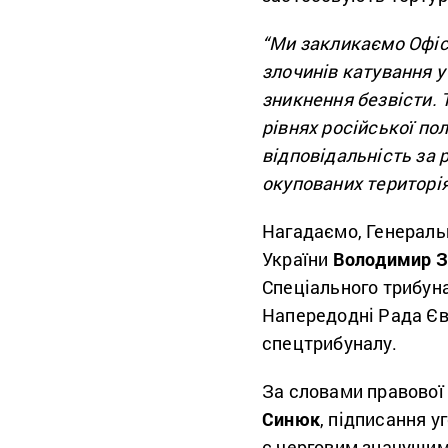
“Ми закликаємо Офіс
злочинів катування у
зникнення безвісти.
рівнях російської пол
відповідальність за 
окупованих територі
Нагадаємо, Генераль
України
Володимир З
Спеціального трибуна
Напередодні Рада Є
спецтрибуналу.
За словами правової
Синюк
, підписання 
є черговим значущим