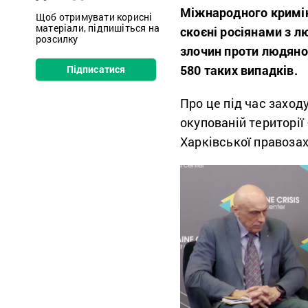
Міжнародного кримін
Щоб отримувати корисні
матеріали, підпишіться на
скоєні росіянами з л
розсилку
злочин проти людяно
580 таких випадків.
Підписатися
Про це під час заход
окупованій території
Харківської правоза