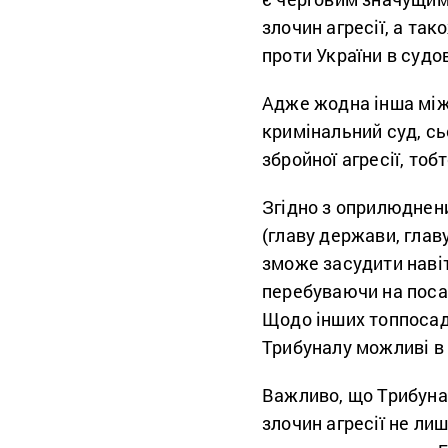
злочин агресії, а та
проти України в судо
Адже жодна інша між
кримінальний суд, с
збройної агресії, тоб
Згідно з оприлюднени
(главу держави, глав
зможе засудити навіть
перебуваючи на посаді
Щодо інших топпосад
Трибуналу можливі в
Важливо, що Трибунал
злочин агресії не ли