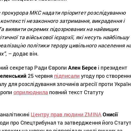
 прокурора МКС надати пріоритет розслідуванню
 контексті незаконного затримання, викрадення і
 Та виявити окремих підозрюваних на найвищих
ітичної та військової ієрархії, які несуть найбільшу
реалізацію політики терору цивільного населення н
ях”
, – додає він.
ний секретар Ради Європи
Ален Берсе
і президент
еленський
25 червня
підписали
угоду про створенн
лу для розслідування злочинів агресії проти Україн
вропи
оприлюднила
повний текст Статуту
 аналітикині
Центру прав людини ZMINA
Онисії
угоди про Спецтрибунал та затвердження його Стату
 кроком на шляху до відповідальності винних за