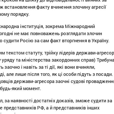
кож встановлення факту вчинення злочину агресії
вому порядку.
народна інституція, зокрема Міжнародний
ьогодні не має повноважень розглядати злочин
то судити Росію за сам факт вторгнення в Україну.
м текстом статуту, трійку лідерів держави-агресо
у уряду та міністерства закордонних справ) Трибун
 заочно і навіть за ті дії, які вони вчиняли,
, але лише після того, як ці особи підуть з посади.
овців держави-агресора заочні судові провадженн
 будь-який момент.
, за наявності достатніх доказів, зможе судити за
ше представників РФ, а й представників інших