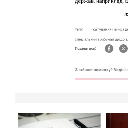
держав, наприклад, Б
Ф
Теги:
катування і викрад
спеціальний трибунал щодо зл
Поділитися:
Знайшли помилку? Виділіть