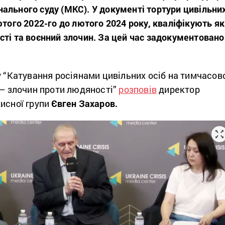
ального суду (МКС). У документі тортури цивільних
ютого 2022-го до лютого 2024 року, кваліфікують як
сті та воєнний злочин. За цей час задокументовано
у “Катування росіянами цивільних осіб на тимчасов
 – злочин проти людяності”
розповів
директор
хисної групи
Євген Захаров
.