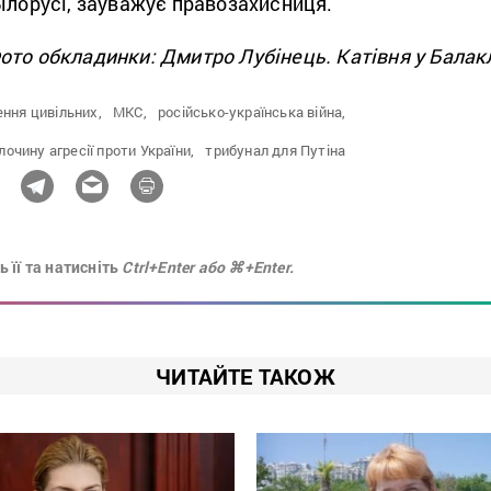
ілорусі, зауважує правозахисниця.
ото обкладинки: Дмитро Лубінець. Катівня у Балакл
ення цивільних,
МКС,
російсько-українська війна,
очину агресії проти України,
трибунал для Путіна
 її та натисніть
Ctrl+Enter або ⌘+Enter.
ЧИТАЙТЕ ТАКОЖ