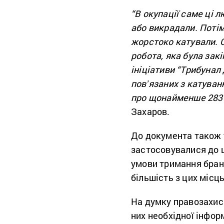
“В окупації саме ці 
або викрадали. Потім 
жорстоко катували. 
робота, яка була зак
ініціативи “Трибунал
повʼязаних з катуван
про щонайменше 283 
Захаров.
До документа також у
застосовувалися до ц
умови тримання бран
більшість з цих міс
На думку правозахис
них необхідної інфор