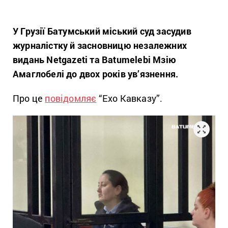
У Грузії Батумський міський суд засудив
журналістку й засновницю незалежних
видань Netgazeti та Batumelebi Мзію
Амаглобелі до двох років ув’язнення.
Про це
повідомляє
“Ехо Кавказу”.