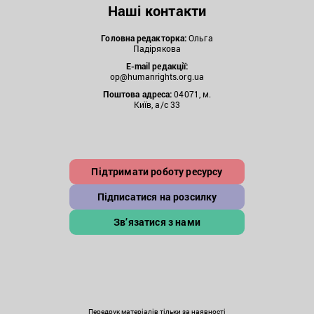
Наші контакти
Головна редакторка:
Ольга
Падірякова
E-mail редакції:
op@humanrights.org.ua
Поштова
адреса:
04071, м.
Київ, а/с 33
Підтримати роботу ресурсу
Підписатися на розсилку
Зв’язатися з нами
Передрук матеріалів тільки за наявності