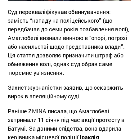
Суд перекваліфікував обвинувачення:
замість “нападу на поліцейського” (що
передбачає до семи років позбавлення волі),
Амаглобелі визнали винною в “опорі, погрозі
або насильстві щодо представника влади”.
Ця стаття дозволяє призначити штраф або
обмеження волі, однак суд обрав саме
тюремне ув’язнення.
Захист журналістки заявив, що оскаржить
вирок в апеляційному суді.
Раніше ZMINA писала, що Амаглобелі
затримали 11 січня під час акції протесту в
Батумі. За даними слідства, вона вдарила
керівника місцевої поліції
Іраклія