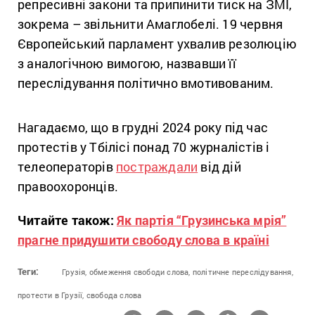
репресивні закони та припинити тиск на ЗМІ,
зокрема – звільнити Амаглобелі. 19 червня
Європейський парламент ухвалив резолюцію
з аналогічною вимогою, назвавши її
переслідування політично вмотивованим.
Нагадаємо, що в грудні 2024 року під час
протестів у Тбілісі понад 70 журналістів і
телеоператорів
постраждали
від дій
правоохоронців.
Читайте також:
Як партія “Грузинська мрія”
прагне придушити свободу слова в країні
Теги:
Грузія,
обмеження свободи слова,
політичне переслідування,
протести в Грузії,
свобода слова