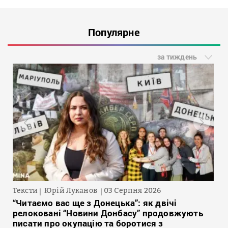
Популярне
за тиждень
Тексти
Юрій Луканов
03 Серпня 2026
“Читаємо вас ще з Донецька”: як двічі
релоковані “Новини Донбасу” продовжують
писати про окупацію та боротися з