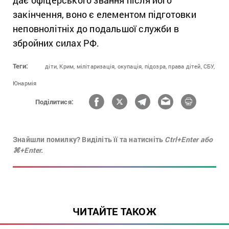
дає офіцерського звання після його
закінчення, воно є елементом підготовки
неповнолітніх до подальшої служби в
збройних силах РФ.
Теги:
діти,
Крим,
мілітаризація,
окупація,
підозра,
права дітей,
СБУ,
Юнармія
Поділитися:
Знайшли помилку? Виділіть її та натисніть
Ctrl+Enter або
⌘+Enter.
ЧИТАЙТЕ ТАКОЖ