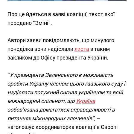
Про це йдеться в заяві коаліції, текст якої
передано “Зміні”.
Автори заяви повідомляють, що минулого
понеділка вони надіслали
листа
з таким
закликом до Офісу президента України.
“У президента Зеленського є можливість
зробити Україну членом цього гаазького суду і
надіслати потужний сигнал українцям та всій
міжнародній спільноті, що
Україна
зобов’язана домагатися справедливості в
питаннях міжнародних злочинців”
, –
наголошує координаторка коаліції в Європі