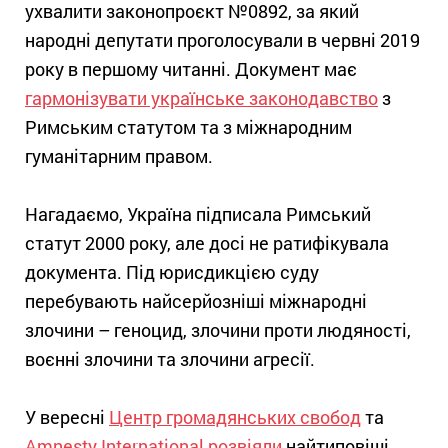
ухвалити законопроєкт №0892, за який
народні депутати проголосували в червні 2019
року в першому читанні. Документ має
гармонізувати українське законодавство
з
Римським статутом та з міжнародним
гуманітарним правом.
Нагадаємо, Україна підписала Римський
статут 2000 року, але досі не ратифікувала
документа. Під юрисдикцією суду
перебувають найсерйозніші міжнародні
злочини – геноцид, злочини проти людяності,
воєнні злочини та злочини агресії.
У вересні
Центр громадянських свобод
та
Amnesty International
розвіяли
найтиповіші