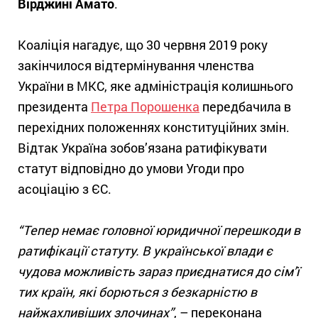
Вірджині Амато
.
Коаліція нагадує, що 30 червня 2019 року
закінчилося відтермінування членства
України в МКС, яке адміністрація колишнього
президента
Петра Порошенка
передбачила в
перехідних положеннях конституційних змін.
Відтак Україна зобов’язана ратифікувати
статут відповідно до умови Угоди про
асоціацію з ЄС.
“Тепер немає головної юридичної перешкоди в
ратифікації статуту. В української влади є
чудова можливість зараз приєднатися до сім’ї
тих країн, які борються з безкарністю в
найжахливіших злочинах”
, – переконана