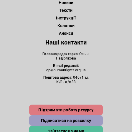
Новини
Тексти
Інструкції
Колонки
Анонси
Наші контакти
Головна редакторка:
Ольга
Падірякова
E-mail редакції:
op@humanrights.org.ua
Поштова
адреса:
04071, м.
Київ, а/с 33
Підтримати роботу ресурсу
Підписатися на розсилку
Зв’язатися з нами