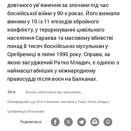
довічного ув’язнення за злочини під час
боснійської війни у 90-х роках. Його визнали
винним у 10 із 11 епізодів збройного
конфлікту, у тероризуванні цивільного
населення Сараєва та масовому вбивстві
понад 8 тисяч боснійських мусульман у
Сребрениці в липні 1995 року. Справа, за
якою засуджений Ратко Младич, є однією з
наймасштабніших у міжнародному
правосудді після воєн на Балканах.
Теги:
Боснія,
клопотання про звільнення,
Міжнародний суд ООН з воєнних злочинів у Гаазі,
Ратко Младіч,
Сребрениця,
Югославія
Поділитися: