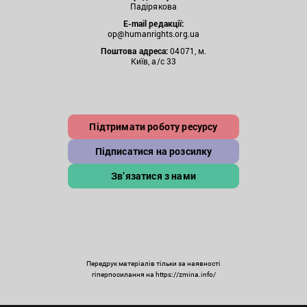
Падірякова
E-mail редакції:
op@humanrights.org.ua
Поштова
адреса:
04071, м.
Київ, а/с 33
Підтримати роботу ресурсу
Підписатися на розсилку
Зв’язатися з нами
Передрук матеріалів тільки за наявності
гіперпосилання на https://zmina.info/