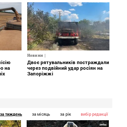
Новини
місію
Двоє рятувальників постраждали
о на
через подвійний удар росіян на
ніх
Запоріжжі
за тиждень
за місяць
за рік
вибір редакції