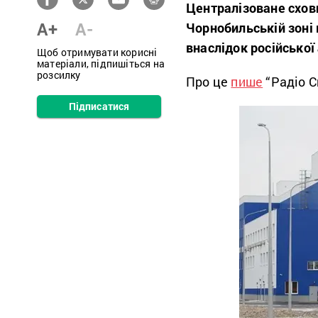
Централізоване схов
A+
A-
Чорнобильській зоні 
внаслідок російської
Щоб отримувати корисні
матеріали, підпишіться на
розсилку
Про це
пише
“Радіо С
Підписатися