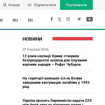
Пошук
Підписатися
Підтримати
ТИ
RU
EN
НОВИНИ
07 Серпня 2026
12 років окупації Криму створили
безпрецедентні загрози для існування
корінних народів – Рефат Чубаров
На території колишніх сіл на Волині
завершили ексгумацію загиблих у 1943
році
Україна просить Єврокомісію надати 220
мільйонів євро на підтримку малих і