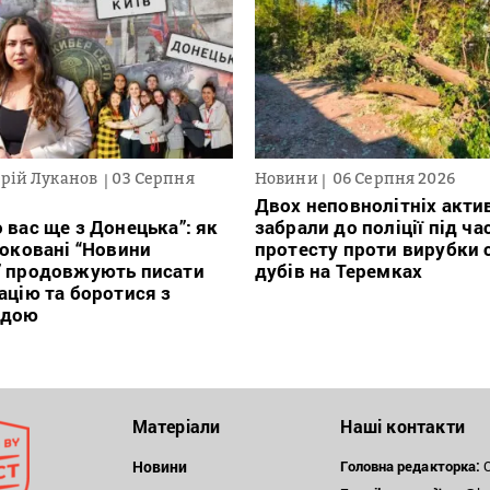
рій Луканов
03 Серпня
Новини
06 Серпня 2026
Двох неповнолітніх актив
 вас ще з Донецька”: як
забрали до поліції під ча
локовані “Новини
протесту проти вирубки 
” продовжують писати
дубів на Теремках
ацію та боротися з
ндою
Матеріали
Наші контакти
Новини
Головна редакторка:
О