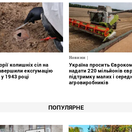
Новини
орії колишніх сіл на
Україна просить Євроко
авершили ексгумацію
надати 220 мільйонів євр
 у 1943 році
підтримку малих і серед
агровиробників
ПОПУЛЯРНЕ