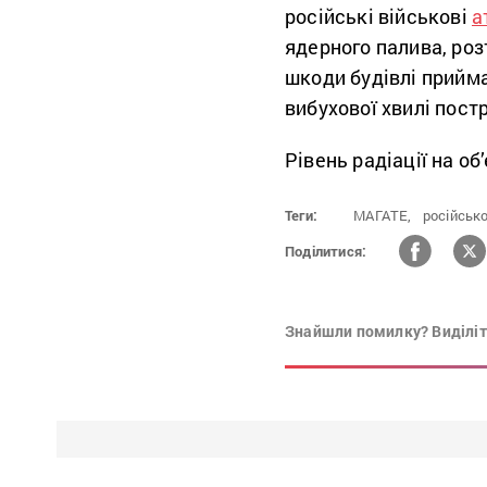
російські військові
а
ядерного палива, роз
шкоди будівлі прийма
вибухової хвилі пост
Рівень радіації на о
Теги:
МАГАТЕ,
російсько
Поділитися:
Знайшли помилку? Виділіть