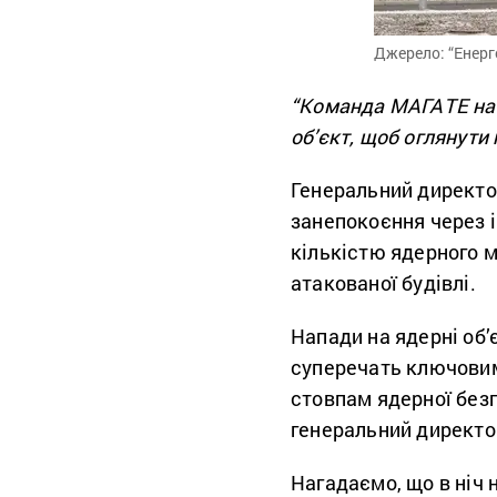
Джерело: “Енерг
“Команда МАГАТЕ на
об’єкт, щоб оглянути 
Генеральний директ
занепокоєння через і
кількістю ядерного м
атакованої будівлі.
Напади на ядерні об
суперечать ключовим
стовпам ядерної безп
генеральний директо
Нагадаємо, що в ніч 