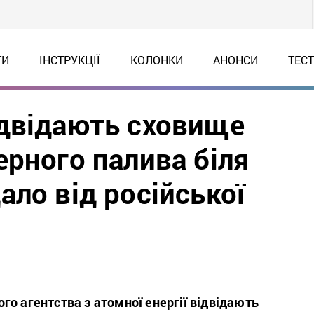
ТИ
ІНСТРУКЦІЇ
КОЛОНКИ
АНОНСИ
ТЕС
двідають сховище
ерного палива біля
ло від російської
о агентства з атомної енергії відвідають