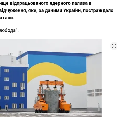
ище відпрацьованого ядерного палива в
відчуження, яке, за даними України, постраждало
 атаки.
вобода”.