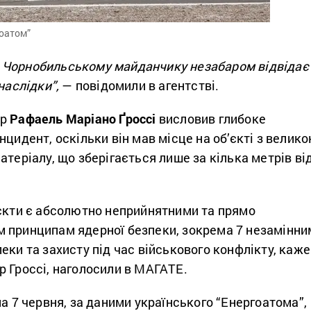
оатом”
 Чорнобильському майданчику незабаром відвідає
наслідки”,
— повідомили в агентстві.
ор
Рафаель Маріано Ґроссі
висловив глибоке
нцидент, оскільки він мав місце на об’єкті з велик
атеріалу, що зберігається лише за кілька метрів ві
’єкти є абсолютно неприйнятними та прямо
 принципам ядерної безпеки, зокрема 7 незамінни
еки та захисту під час військового конфлікту, каже
р Гроссі, наголосили в МАГАТЕ.
на 7 червня, за даними українського “Енергоатома”,