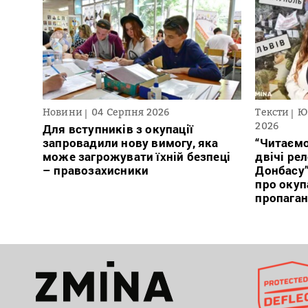
Новини
04 Серпня 2026
Тексти
Ю
2026
Для вступників з окупації
запровадили нову вимогу, яка
“Читаємо
може загрожувати їхній безпеці
двічі ре
– правозахисники
Донбасу
про окуп
пропага