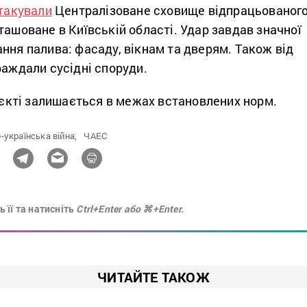
такували
Централізоване сховище відпрацьованог
ташоване в Київській області. Удар завдав значної
ння палива: фасаду, вікнам та дверям. Також від
раждали сусідні споруди.
б’єкті залишається в межах встановлених норм.
-українська війна,
ЧАЕС
 її та натисніть
Ctrl+Enter або ⌘+Enter.
ЧИТАЙТЕ ТАКОЖ