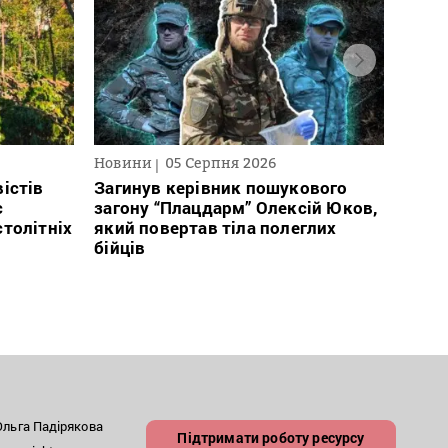
Новини
05 Серпня 2026
Текст
2026
істів
Загинув керівник пошукового
с
загону “Плацдарм” Олексій Юков,
В сп
столітніх
який повертав тіла полеглих
кого 
бійців
іноаг
“Кри
льга Падірякова
Підтримати роботу ресурсу