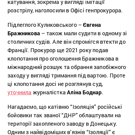
катування, зокрема у вигляді імітації
розстрілу, наголосили в Офісі генпрокурора.
Підлеглого Куликовського –
Євгена
Бражникова
– також мали судити в одному зі
столичних судів. Але він спромігся втекти до
Франції. Прокурор ще 2021 року подав
клопотання про оголошення Бражникова в
міжнародний розшук та обрання запобіжного
заходу у вигляді тримання під вартою. Проте
ці клопотання досі не розглянув суд,
уточнила
журналістка
Аліна Боднар
.
Нагадаємо, що катівню “Ізоляція” російські
бойовики так званої “ДНР” облаштували на
території захопленого заводу в Донецьку.
Одним з найвідоміших в’язнів “Ізоляції” є