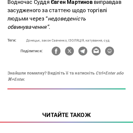
Водночас Суддя
Євген Мартинов
виправдав
засудженого за статтею щодо торгівлі
людьми через “
недоведеність
обвинувачення”.
Теги:
Донецьк,
закон Савченко,
ІЗОЛЯЦІЯ,
катування,
суд
Поділитися:
Знайшли помилку? Виділіть її та натисніть
Ctrl+Enter або
⌘+Enter.
ЧИТАЙТЕ ТАКОЖ