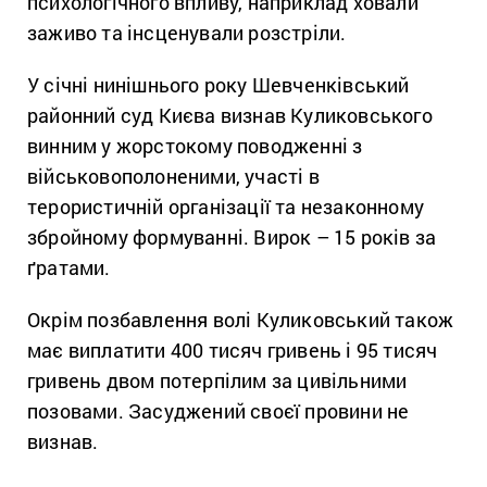
психологічного впливу, наприклад ховали
заживо та інсценували розстріли.
У січні нинішнього року Шевченківський
районний суд Києва визнав Куликовського
винним у жорстокому поводженні з
військовополоненими, участі в
терористичній організації та незаконному
збройному формуванні. Вирок – 15 років за
ґратами.
Окрім позбавлення волі Куликовський також
має виплатити 400 тисяч гривень і 95 тисяч
гривень двом потерпілим за цивільними
позовами. Засуджений своєї провини не
визнав.