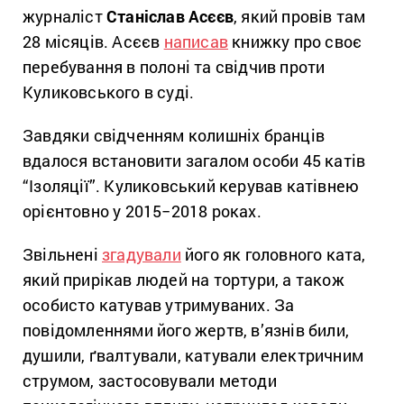
журналіст
Станіслав Асєєв
, який провів там
28 місяців. Асєєв
написав
книжку про своє
перебування в полоні та свідчив проти
Куликовського в суді.
Завдяки свідченням колишніх бранців
вдалося встановити загалом особи 45 катів
“Ізоляції”. Куликовський керував катівнею
орієнтовно у 2015−2018 роках.
Звільнені
згадували
його як головного ката,
який прирікав людей на тортури, а також
особисто катував утримуваних. За
повідомленнями його жертв, в’язнів били,
душили, ґвалтували, катували електричним
струмом, застосовували методи