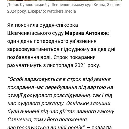
Денис Куликовський у Шевченківському суді Києва, 3 січня
2024 року. Джерело: watchers.media
Як пояснила суддя-спікерка
Шевченківського суду
Марина Антонюк
:
один день попереднього ув’язнення
зараховуватиметься підсудному за два дні
позбавлення волі. Строк покарання
рахуватимуть з листопада 2021 року.
“Особі зараховується в строк відбування
покарання час перебування під вартою на
стадії досудового розслідування, так і під
час судового розгляду. Оскільки злочини
були вчинені під час дії так званого закону
Савченко, тому його положення
застосовуються до цієї особи”,
– сказала