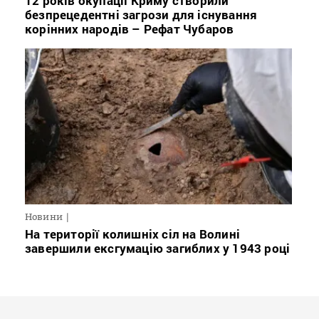
12 років окупації Криму створили
безпрецедентні загрози для існування
корінних народів – Рефат Чубаров
Новини
На території колишніх сіл на Волині
завершили ексгумацію загиблих у 1943 році