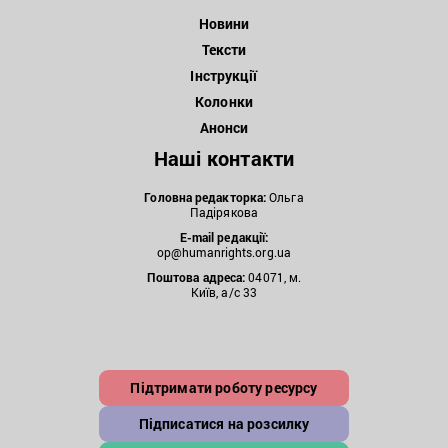
Новини
Тексти
Інструкції
Колонки
Анонси
Наші контакти
Головна редакторка:
Ольга
Падірякова
E-mail редакції:
op@humanrights.org.ua
Поштова
адреса:
04071, м.
Київ, а/с 33
Підтримати роботу ресурсу
Підписатися на розсилку