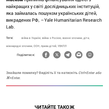
найкращих у світі дослідницьких інституцій,
яка займалась пошуком українських дітей,
викрадених РФ,
–
Yale Humanitarian Research
Lab.
Теги:
війна в Україні,
війна з Росією,
воєнні злочини,
діти,
міжнародні злочини,
ООН,
права дітей,
УВКПЛ
Поділитися:
Знайшли помилку? Виділіть її та натисніть
Ctrl+Enter або
⌘+Enter.
ЧИТАЙТЕ ТАКОЖ