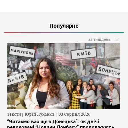
Популярне
за тиждень
Тексти
Юрій Луканов
03 Серпня 2026
“Читаємо вас ще з Донецька”: як двічі
релоковані “Новини Донбасу” продовжують