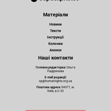
Матеріали
Новини
Тексти
Інструкції
Колонки
Анонси
Наші контакти
Головна редакторка:
Ольга
Падірякова
E-mail редакції:
op@humanrights.org.ua
Поштова
адреса:
04071, м.
Київ, а/с 33