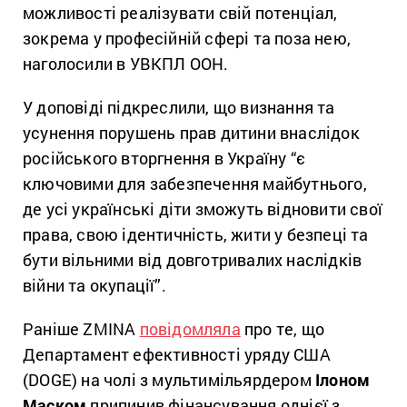
можливості реалізувати свій потенціал,
зокрема у професійній сфері та поза нею,
наголосили в УВКПЛ ООН.
У доповіді підкреслили, що визнання та
усунення порушень прав дитини внаслідок
російського вторгнення в Україну “є
ключовими для забезпечення майбутнього,
де усі українські діти зможуть відновити свої
права, свою ідентичність, жити у безпеці та
бути вільними від довготривалих наслідків
війни та окупації”.
Раніше ZMINA
повідомляла
про те, що
Департамент ефективності уряду США
(DOGE) на чолі з мультимільярдером
Ілоном
Маском
припинив фінансування однієї з