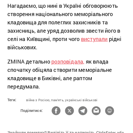
Нагадаємо, що нині в Україні обговорюють
створення національного меморіального
кладовища для полеглих захисників та
захисниць, але уряд дозволив звести його в
селі на Київщині, проти чого
виступали
рідні
військових.
ZMINA детально
розповідала,
як влада
спочатку обіцяла створити меморіальне
кладовище в Биківні, але раптом
передумала.
Теги:
війна з Росією,
пам'ять,
українські військові
Поділитися:
Знайшли помилку? Виділіть її та натисніть
Ctrl+Enter або