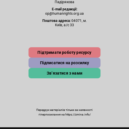
Падірякова
E-mail редакції:
op@humanrights.org.ua
Поштова
адреса:
04071, м.
Київ, а/с 33
Підтримати роботу ресурсу
Підписатися на розсилку
Зв’язатися з нами
Передрук матеріалів тільки за наявності
гіперпосилання на https://zmina.info/