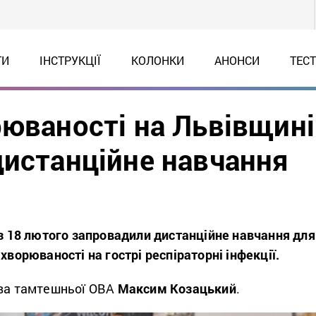
ТИ
ІНСТРУКЦІЇ
КОЛОНКИ
АНОНСИ
ТЕС
рюваності на Львівщині
дистанційне навчання
 з 18 лютого запровадили дистанційне навчання для
ахворюваності на гострі респіраторні інфекції.
ва тамтешньої ОВА
Максим Козацький
.