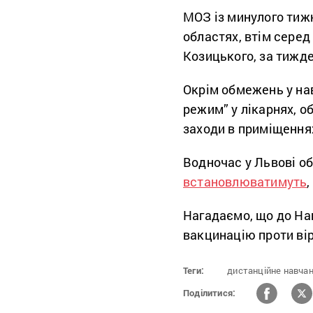
МОЗ із минулого ти
областях, втім серед
Козицького, за тижде
Окрім обмежень у на
режим” у лікарнях, о
заходи в приміщення
Водночас у Львові о
встановлюватимуть
Нагадаємо, що до Н
вакцинацію проти вір
Теги:
дистанційне навчан
Поділитися: