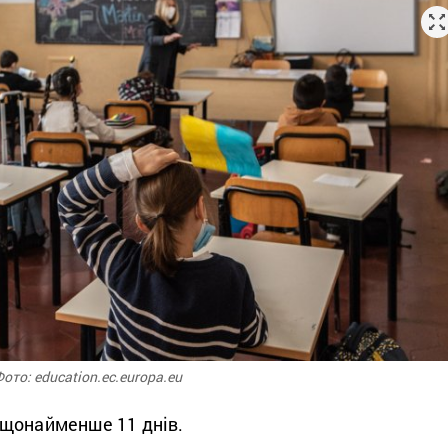
ото: education.ec.europa.eu
 щонайменше 11 днів.