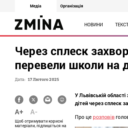
Медіа
Організація
НОВИНИ
ТЕКС
Через сплеск захво
перевели школи на 
Дата:
17 Лютого 2025
У Львівській області
дітей через сплеск з
A+
A-
Про це
розповів
голо
Щоб отримувати корисні
матеріали, підпишіться на