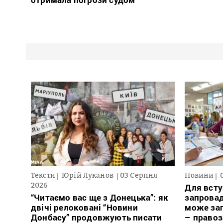
Тексти
Юрій Луканов
03 Серпня
Новини
2026
Для всту
“Читаємо вас ще з Донецька”: як
запровад
двічі релоковані “Новини
може заг
Донбасу” продовжують писати
– право