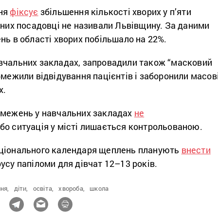
жня
фіксує
збільшення кількості хворих у п’яти
 них посадовці не називали Львівщину. За даними
нь в області хворих побільшало на 22%.
вчальних закладах, запровадили також “масковий
бмежили відвідування пацієнтів і заборонили масов
х.
бмежень у навчальних закладах
не
, бо ситуація у місті лишається контрольованою.
аціонального календаря щеплень планують
внести
усу папіломи для дівчат 12–13 років.
ня,
діти,
освіта,
хвороба,
школа