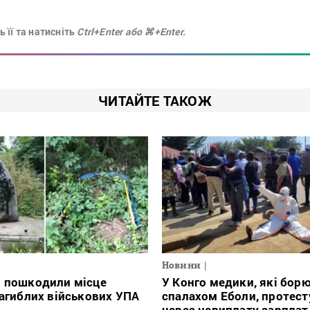
 її та натисніть
Ctrl+Enter або ⌘+Enter.
ЧИТАЙТЕ ТАКОЖ
Новини
і пошкодили місце
У Конго медики, які борю
загиблих військових УПА
спалахом Еболи, протес
через невиплату зарплат