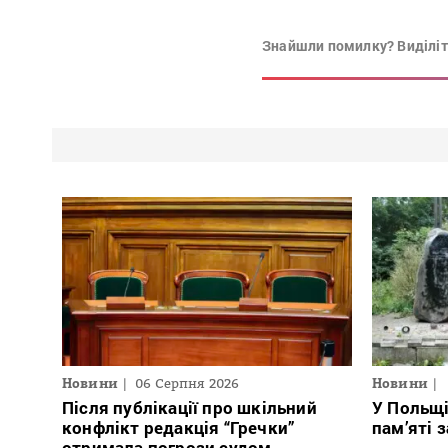
Знайшли помилку? Виділіть
Новини
06 Серпня 2026
Новини
Після публікації про шкільний
У Польщ
конфлікт редакція “Гречки”
пам’яті 
отримала погрози судом