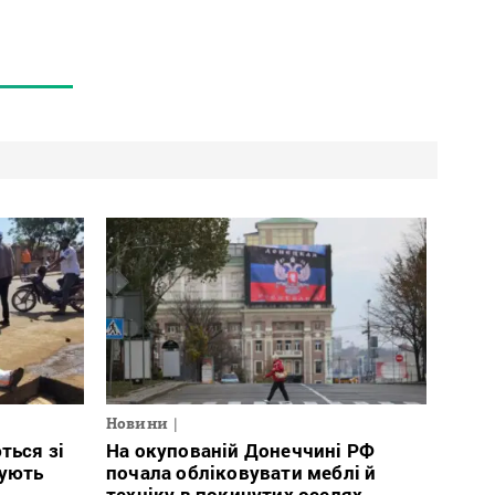
Новини
ться зі
На окупованій Донеччині РФ
тують
почала обліковувати меблі й
техніку в покинутих оселях