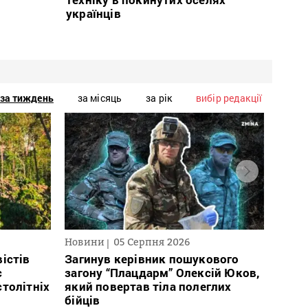
українців
за тиждень
за місяць
за рік
вибір редакції
Новини
05 Серпня 2026
Нови
істів
Загинув керівник пошукового
Полі
с
загону “Плацдарм” Олексій Юков,
Вигів
столітніх
який повертав тіла полеглих
дван
бійців
росій