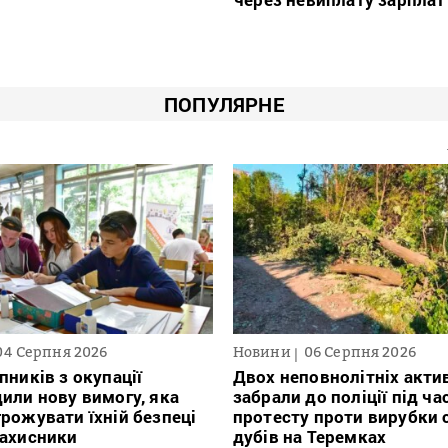
ПОПУЛЯРНЕ
04 Серпня 2026
Новини
06 Серпня 2026
пників з окупації
Двох неповнолітніх актив
или нову вимогу, яка
забрали до поліції під ча
рожувати їхній безпеці
протесту проти вирубки 
захисники
дубів на Теремках