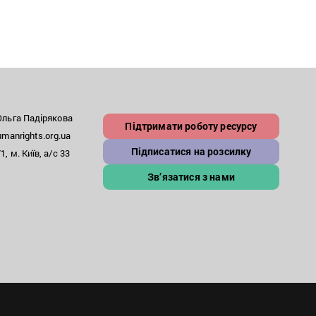
льга Падірякова
Підтримати роботу ресурсу
anrights.org.ua
Підписатися на розсилку
, м. Київ, а/с 33
Зв’язатися з нами