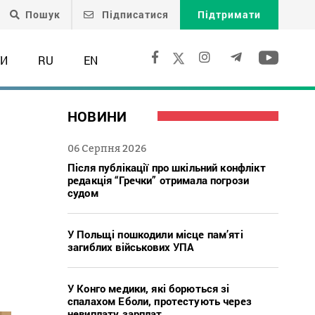
Пошук
Підписатися
Підтримати
ТИ
RU
EN
НОВИНИ
06 Серпня 2026
Після публікації про шкільний конфлікт
редакція “Гречки” отримала погрози
судом
У Польщі пошкодили місце пам’яті
загиблих військових УПА
У Конго медики, які борються зі
спалахом Еболи, протестують через
невиплату зарплат