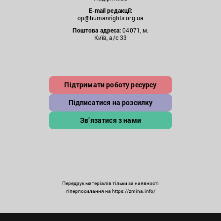
E-mail редакції:
op@humanrights.org.ua
Поштова
адреса:
04071, м.
Київ, а/с 33
Підтримати роботу ресурсу
Підписатися на розсилку
Зв’язатися з нами
Передрук матеріалів тільки за наявності
гіперпосилання на https://zmina.info/