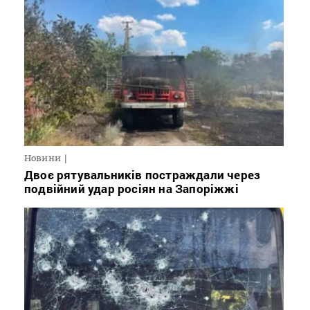
Новини
Двоє рятувальників постраждали через
подвійний удар росіян на Запоріжжі