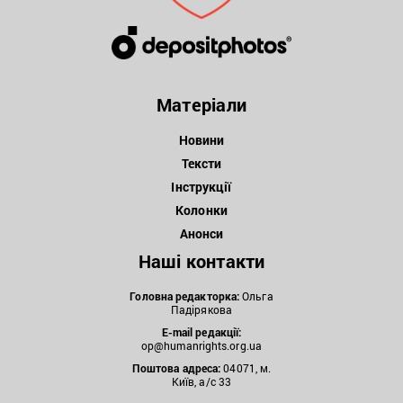
Матеріали
Новини
Тексти
Інструкції
Колонки
Анонси
Наші контакти
Головна редакторка:
Ольга
Падірякова
E-mail редакції:
op@humanrights.org.ua
Поштова
адреса:
04071, м.
Київ, а/с 33