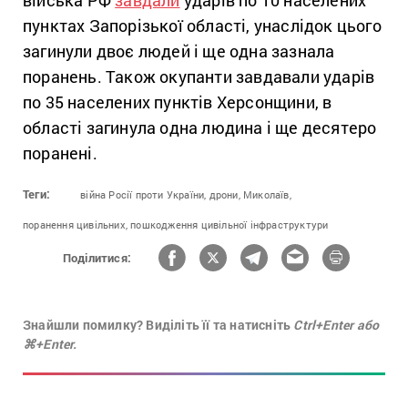
війська РФ
завдали
ударів по 10 населених
пунктах Запорізької області, унаслідок цього
загинули двоє людей і ще одна зазнала
поранень. Також окупанти завдавали ударів
по 35 населених пунктів Херсонщини, в
області загинула одна людина і ще десятеро
поранені.
Теги:
війна Росії проти України,
дрони,
Миколаїв,
поранення цивільних,
пошкодження цивільної інфраструктури
Поділитися:
Знайшли помилку? Виділіть її та натисніть
Ctrl+Enter або
⌘+Enter.