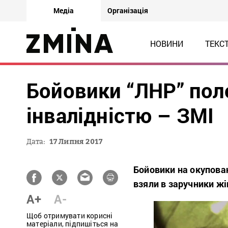
Медіа
Організація
НОВИНИ
ТЕКС
Бойовики “ЛНР” пол
інвалідністю – ЗМІ
Дата:
17 Липня 2017
Бойовики на окупован
взяли в заручники жі
A+
A-
Щоб отримувати корисні
матеріали, підпишіться на