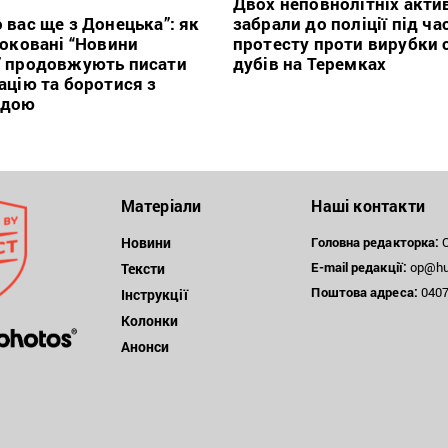
Двох неповнолітніх актив
 вас ще з Донецька”: як
забрали до поліції під ча
локовані “Новини
протесту проти вирубки 
” продовжують писати
дубів на Теремках
ацію та боротися з
ндою
Матеріали
Наші контакти
Новини
Головна редакторка:
О
E-mail редакції:
op@hum
Тексти
Поштова
адреса:
04071
Інструкції
Колонки
Анонси