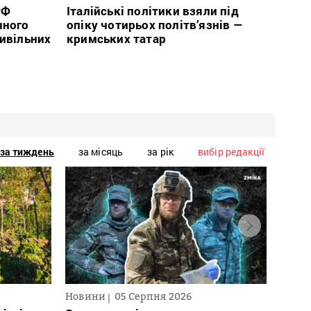
РФ
Італійські політики взяли під
чного
опіку чотирьох політв’язнів —
цивільних
кримських татар
за тиждень
за місяць
за рік
вибір редакції
Новини
05 Серпня 2026
Текст
2026