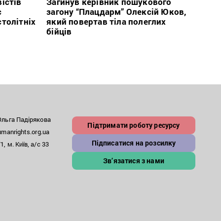
істів
Загинув керівник пошукового
с
загону “Плацдарм” Олексій Юков,
В сп
столітніх
який повертав тіла полеглих
кого 
бійців
іноаг
“Кри
льга Падірякова
Підтримати роботу ресурсу
anrights.org.ua
Підписатися на розсилку
, м. Київ, а/с 33
Зв’язатися з нами