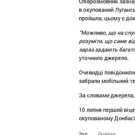
Співрозмовник зазна
в окупований Луганс
пройшла, цьому є до
“Можливо, що на слух
розуміти, що саме ві
зараз задають багато 
уточнило джерело.
Очевидці повідомили,
забрали мобільний т
За словами джерела,
10 липня перший віц
окупованому Донбасі 
Теги:
Луганськ