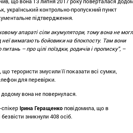
чив, що вона 13 липня 2017 року поверталася додо
ьк, український контрольно-пропускний пункт
кументальне підтвердження.
овому апараті сіли акумулятори, тому вона не мог
д неї вимагають бойовики на блокпосту. Там вони
питань – про цілі поїздки, родичів і прописку”,
–
 що терористи змусили її показати всі сумки,
елефон для перевірки.
 додому вона не повернулася.
е-спікер
Ірина Геращенко
повідомила, що в
безвісти зникнули 408 осіб.