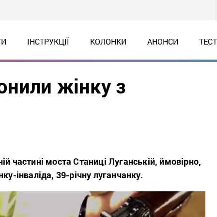
ТИ
ІНСТРУКЦІЇ
КОЛОНКИ
АНОНСИ
ТЕС
онили жінку з
ій частині моста Станиці Луганській, ймовірно,
нку-інваліда, 39-річну луганчанку.