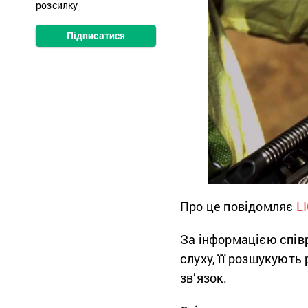
розсилку
Підписатися
Про це повідомляє
L
За інформацією співр
слуху, її розшукують 
зв’язок.