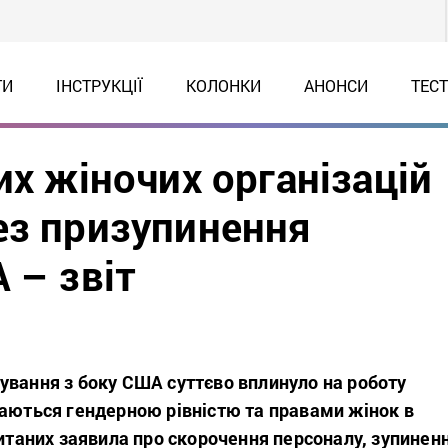
ТИ
ІНСТРУКЦІЇ
КОЛОНКИ
АНОНСИ
ТЕС
их жіночих організацій
ез призупинення
 – звіт
ування з боку США суттєво вплинуло на роботу
маються гендерною рівністю та правами жінок в
питаних заявила про скорочення персоналу, зупинен