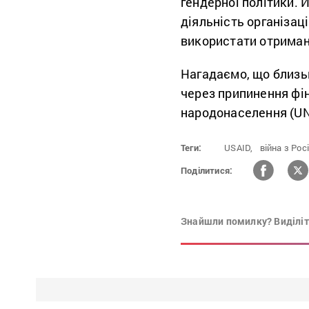
гендерної політики. 
діяльність організаці
використати отримані 
Нагадаємо, що близьк
через припинення фі
народонаселення (UN
Теги:
USAID,
війна з Рос
Поділитися:
Знайшли помилку? Виділіть