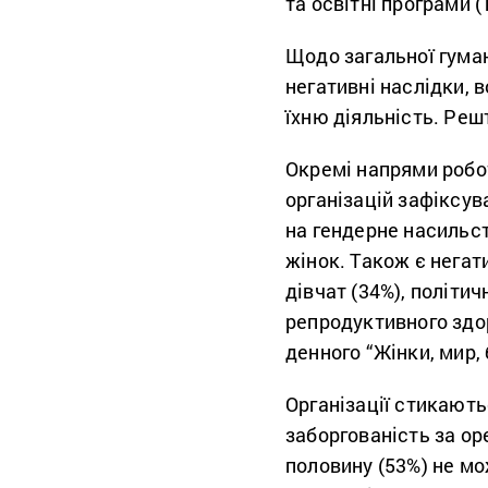
та освітні програми (
Щодо загальної гуман
негативні наслідки, 
їхню діяльність. Реш
Окремі напрями робот
організацій зафіксув
на гендерне насильс
жінок. Також є негати
дівчат (34%), політич
репродуктивного здор
денного “Жінки, мир, 
Організації стикают
заборгованість за ор
половину (53%) не мо