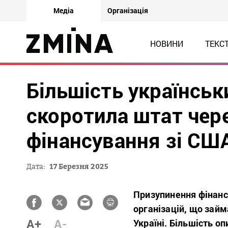
Медіа
Організація
НОВИНИ
ТЕКС
Більшість українськ
скоротила штат чер
фінансування зі США
Дата:
17 Березня 2025
Призупинення фінанс
організацій, що зай
A+
A-
Україні. Більшість о