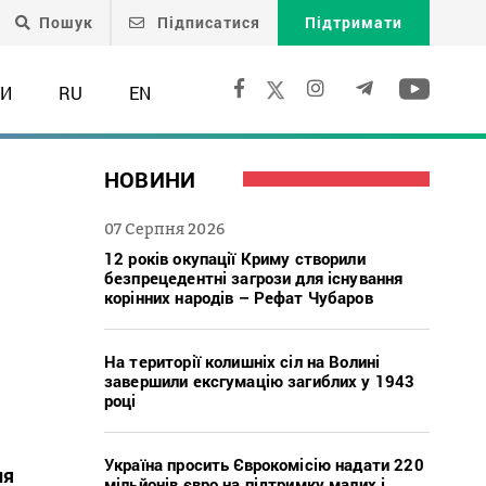
Пошук
Підписатися
Підтримати
ТИ
RU
EN
НОВИНИ
07 Серпня 2026
12 років окупації Криму створили
безпрецедентні загрози для існування
корінних народів – Рефат Чубаров
На території колишніх сіл на Волині
завершили ексгумацію загиблих у 1943
році
Україна просить Єврокомісію надати 220
ня
мільйонів євро на підтримку малих і