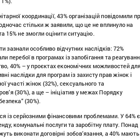
11%).
ітарної координації, 43% організацій повідомили п
водночас стільки ж заявили, що це не вплинуло на
та 15% не змогли оцінити ситуацію.
и зазнали особливо відчутних наслідків: 72%
али перебої в програмах із запобігання та реагуван
тво, 40% – у проєктах економічних можливостей дл
вні наслідки для програм із захисту прав жінок і
ної участі жінок (32%), сексуального та
ов’я (30%), а ще – ініціатив у межах Порядку
безпека” (30%).
ься із серйозними фінансовими проблемами. У 64% 
енду, комунальні послуги та заробітну плату. Понад
жуть виконати договірні зобов’язання, а 40% мають