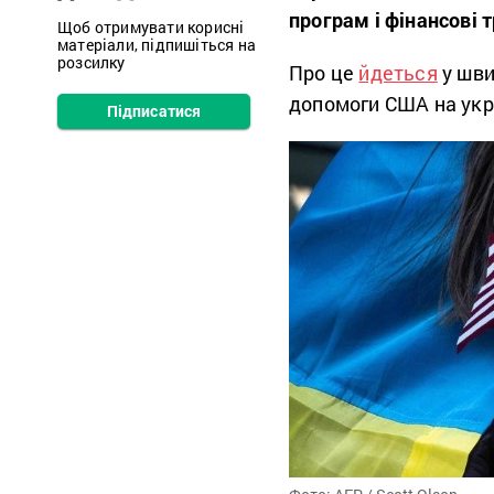
програм і фінансові 
Щоб отримувати корисні
матеріали, підпишіться на
розсилку
Про це
йдеться
у шви
допомоги США на укра
Підписатися