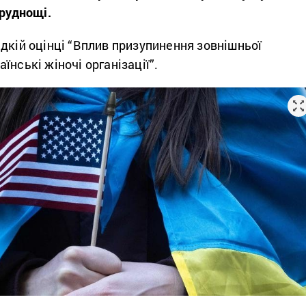
труднощі.
дкій оцінці “Вплив призупинення зовнішньої
їнські жіночі організації”.