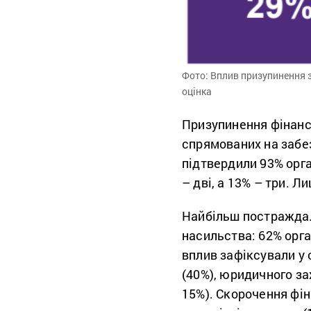
Фото: Вплив призупинення з
оцінка
Призупинення фінанс
спрямованих на забе
підтвердили 93% орга
– дві, а 13% – три. Л
Найбільш постраждал
насильства: 62% орга
вплив зафіксували у 
(40%), юридичного зах
15%). Скорочення фін