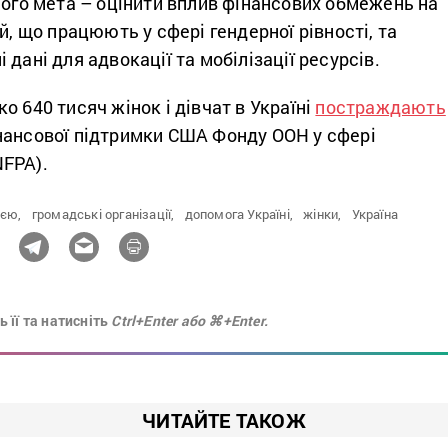
Його мета – оцінити вплив фінансових обмежень на
й, що працюють у сфері гендерної рівності, та
дані для адвокації та мобілізації ресурсів.
о 640 тисяч жінок і дівчат в Україні
постраждають
нансової підтримки США Фонду ООН у сфері
FPA).
ією,
громадські організації,
допомога Україні,
жінки,
Україна
 її та натисніть
Ctrl+Enter або ⌘+Enter.
ЧИТАЙТЕ ТАКОЖ