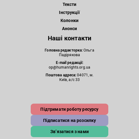
Тексти
Інструкції
Колонки
Анонси
Наші контакти
Головна редакторка:
Ольга
Падірякова
E-mail редакції:
op@humanrights.org.ua
Поштова
адреса:
04071, м.
Київ, а/с 33
Підтримати роботу ресурсу
Підписатися на розсилку
Зв’язатися з нами