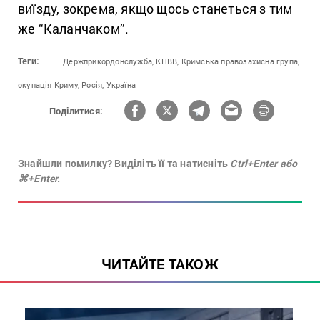
виїзду, зокрема, якщо щось станеться з тим
же “Каланчаком”.
Теги:
Держприкордонслужба,
КПВВ,
Кримська правозахисна група,
окупація Криму,
Росія,
Україна
Поділитися:
Знайшли помилку? Виділіть її та натисніть
Ctrl+Enter або
⌘+Enter.
ЧИТАЙТЕ ТАКОЖ