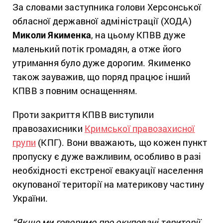
За словами заступника голови Херсонської
обласної державної адміністрації (ХОДА)
Миколи Якименка
, на цьому КПВВ дуже
маленький потік громадян, а отже його
утримання було дуже дорогим. Якименко
також зауважив, що поряд працює інший
КПВВ з повним оснащенням.
Проти закриття КПВВ виступили
правозахисники
Кримської правозахисної
групи
(КПГ). Вони вважають, що кожен пункт
пропуску є дуже важливим, особливо в разі
необхідності екстреної евакуації населення
окупованої території на материкову частину
України.
“Якщо ми говоримо про окуповані території,