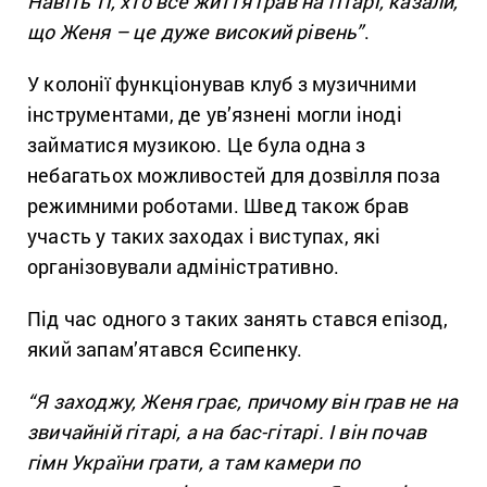
Навіть ті, хто все життя грав на гітарі, казали,
що Женя – це дуже високий рівень”
.
У колонії функціонував клуб з музичними
інструментами, де ув’язнені могли іноді
займатися музикою. Це була одна з
небагатьох можливостей для дозвілля поза
режимними роботами. Швед також брав
участь у таких заходах і виступах, які
організовували адміністративно.
Під час одного з таких занять стався епізод,
який запам’ятався Єсипенку.
“Я заходжу, Женя грає, причому він грав не на
звичайній гітарі, а на бас-гітарі. І він почав
гімн України грати, а там камери по