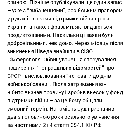
спиною. Пізніше опублікували ще один запис
– уже з “вибаченнями”, російським прапором
у руках і словами підтримки війни проти
України, а також фразами, які видаються
продиктованими. Наскільки ці заяви були
добровільними, невідомо. Через місяць після
зникнення Шведа знайшли в СІЗО
Сімферополя. Обвинувачення стосувалися
поширення “неправдивих відомостей” про
СРСР і висловлювання “неповаги до днів
воїнської слави”. Після затримання він
нібито визнав провину і зробив внесок у фонд
підтримки війни – за це йому обіцяли
умовний термін. Натомість суд призначив
два з половиною роки реального ув’язнення
за частинами 2 і 4 статті 354.1 КК РФ