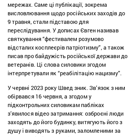
мережах. Саме ці публікації, зокрема
висловлювання щодо російських заходів до
9 травня, стали підставою для
переслідування. У дописах Євген називав
святкування “фестивалем розумово
відсталих косплеєрів патріотизму”, а також
писав про байдужість російської держави до
ветеранів. Ці слова силовики згодом
інтерпретували як “реабілітацію нацизму”.
У червні 2023 року Швед зник. Зв’язок з ним
обірвався 16 червня, а згодом у
підконтрольних силовикам пабліках
з’явилося відео затримання: озброєні люди
заходять до його будинку, витягують його з
душу і виводять з руками, заломленими за