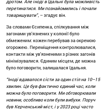
дротом. Але іноді в їдальні була можливість
перетинатися. Ми познайомились і почали
товаришувати”
, – згадує він.
За словами Єсипенка, спілкування між
загонами ув’язнених у колонії було
обмеженим: кожен перебував за окремою
огорожею. Переміщення контролювалися,
контакти між ув’язненими з різних загонів
мінімізувалися. Єдиним місцем, де можна
було поговорити, залишалася їдальня.
“Іноді вдавалося сісти за один стіл на 10–15
хвилин. Це був фактично єдиний час, коли
можна було поговорити. Ми обговорювали
новини, особливо коли були вибухи. Поруч
був Керченський міст, і у 2023 році часто