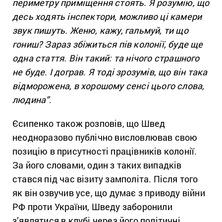
периметру приміщення стоять. Я розумію, що
десь ходять інспектори, можливо ці камери
звук пишуть. Женю, кажу, гальмуй, ти що
гониш? Зараз збіжиться пів колонії, буде ще
одна стаття. Він такий: та нічого страшного
не буде. І дограв. Я тоді зрозумів, що він така
відморожена, в хорошому сенсі цього слова,
людина”
.
Єсипенко також розповів, що Швед
неодноразово публічно висловлював свою
позицію в присутності працівників колонії.
За його словами, один з таких випадків
стався під час візиту замполіта. Після того
як він озвучив усе, що думає з приводу війни
РФ проти України, Шведу заборонили
з’являтися в клубі через його політичні