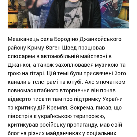
Мешканець
села Бородіно Джанкойського
району Криму Євген Швед працював
слюсарем в автомобільній майстерні в
Джанкої, а також захоплювався музикою та
грою на гітарі. Цій темі були присвячені його
канали в телеграмі та ютубі. Але з початком
повномасштабного вторгнення він почав
відверто писати там про підтримку України
та критику дій Кремля. Зокрема, писав, що
півострів є українською територією,
критикував російську пропаганду, мав свій
блог на різних майданчиках у соціальних