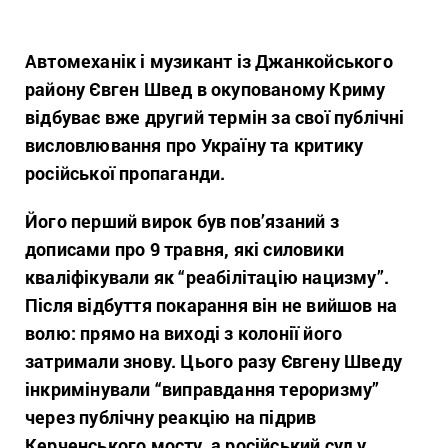
Автомеханік і музикант із Джанкойського
району Євген Швед в окупованому Криму
відбуває вже другий термін за свої
публічні
висловлювання про Україну та критику
російської пропаганди.
Його перший вирок був пов’язаний з
дописами про 9 травня, які силовики
кваліфікували як “реабілітацію нацизму”.
Після відбуття покарання він не вийшов на
волю: прямо на виході з колонії його
затримали знову. Цього разу Євгену Шведу
інкримінували “виправдання тероризму”
через публічну реакцію на підрив
Керченського мосту, а російський суд у