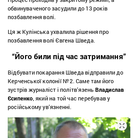
обвинуваченого засудили до 13 років
позбавлення волі.
Ця ж Кулінська ухвалила рішення про
позбавлення волі Євгена Шведа.
“Його били під час затримання”
Відбувати покарання Шведа відправили до
Керченської колонії №
2. Саме там його
зустрів журналіст і політв’язень
Владислав
Єсипенко
, який на той час перебував у
російському ув’язненні.