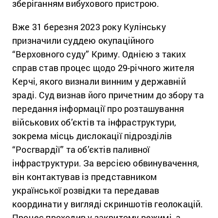
зберіганням вибухового пристрою.
Вже 31 березня 2023 року Кулінську
призначили суддею окупаційного
“Верховного суду” Криму. Однією з таких
справ став процес щодо 29-річного жителя
Керчі, якого визнали винним у державній
зраді. Суд визнав його причетним до збору та
передання інформації про розташування
військових об’єктів та інфраструктури,
зокрема місць дислокації підрозділів
“Росгвардії” та об’єктів паливної
інфраструктури. За версією обвинувачення,
він контактував із представником
української розвідки та передавав
координати у вигляді скриншотів геолокацій.
Процес проходив у закритому режимі, а