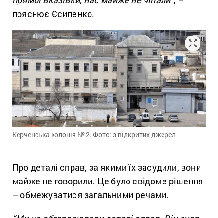
прямої вказівки, нас майже не чіпали”
, –
пояснює Єсипенко.
Керченська колонія №
2. Фото: з відкритих джерел
Про деталі справ, за якими їх засудили, вони
майже не говорили. Це було свідоме рішення
– обмежуватися загальними речами.