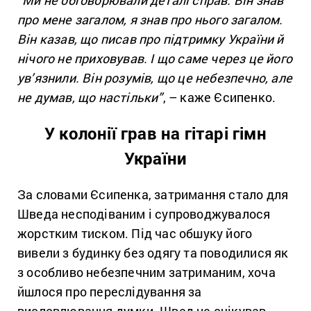
“Ми не обговорювали деталі справ. Він знав
про мене загалом, я знав про нього загалом.
Він казав, що писав про підтримку України й
нічого не приховував. І що саме через це його
ув’язнили. Він розумів, що це небезпечно, але
не думав, що настільки”
, – каже Єсипенко.
У колонії грав на гітарі гімн
України
За словами Єсипенка, затримання стало для
Шведа несподіваним і супроводжувалося
жорстким тиском. Під час обшуку його
вивели з будинку без одягу та поводилися як
з особливо небезпечним затриманим, хоча
йшлося про переслідування за