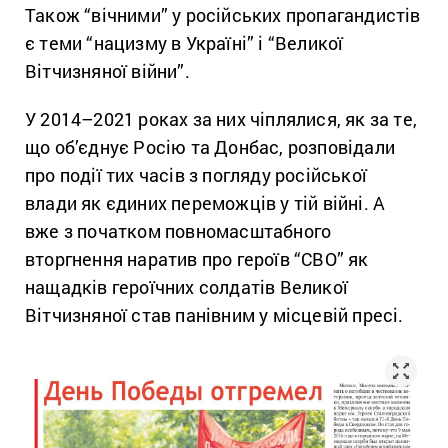
Також “вічними” у російських пропагандистів
є теми “нацизму в Україні” і “Великої
Вітчизняної війни”.
У 2014–2021 роках за них чіплялися, як за те,
що об’єднує Росію та Донбас, розповідали
про події тих часів з погляду російської
влади як єдиних переможців у тій війні. А
вже з початком повномасштабного
вторгнення наратив про героїв “СВО” як
нащадків героїчних солдатів Великої
Вітчизняної став панівним у місцевій пресі.