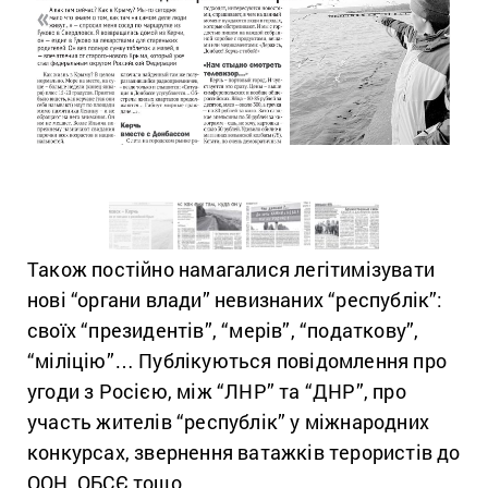
Також постійно намагалися легітимізувати
нові “органи влади” невизнаних “республік”:
своїх “президентів”, “мерів”, “податкову”,
“міліцію”… Публікуються повідомлення про
угоди з Росією, між “ЛНР” та “ДНР”, про
участь жителів “республік” у міжнародних
конкурсах, звернення ватажків терористів до
ООН, ОБСЄ тощо.