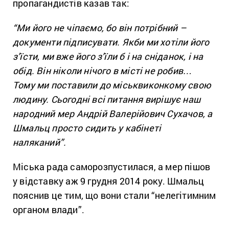
пропагандистів казав так:
“Ми його не чіпаємо, бо він потрібний –
документи підписувати. Якби ми хотіли його
з’їсти, ми вже його з’їли б і на сніданок, і на
обід. Він ніколи нічого в місті не робив…
Тому ми поставили до міськвиконкому свою
людину. Сьогодні всі питання вирішує наш
народний мер Андрій Валерійович Сухачов, а
Шмальц просто сидить у кабінеті
наляканий”.
Міська рада саморозпустилася, а мер пішов
у відставку аж 9 грудня 2014 року. Шмальц
пояснив це тим, що вони стали “нелегітимним
органом влади”.