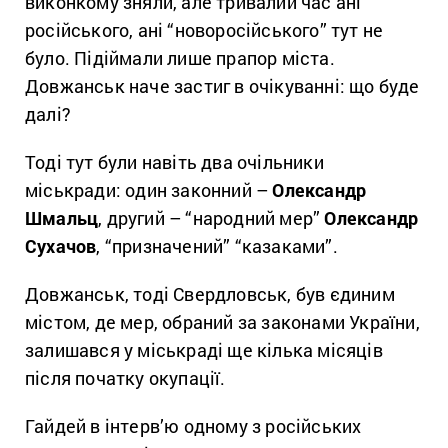
виконкому зняли, але тривалий час ані
російського, ані “новоросійського” тут не
було. Підіймали лише прапор міста.
Довжанськ наче застиг в очікуванні: що буде
далі?
Тоді тут були навіть два очільники
міськради: один законний –
Олександр
Шмальц
, другий – “народний мер”
Олександр
Сухачов
, “призначений” “казаками”.
Довжанськ, тоді Свердловськ, був єдиним
містом, де мер, обраний за законами України,
залишався у міськраді ще кілька місяців
після початку окупації.
Гайдей в інтерв’ю одному з російських