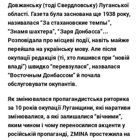
Довжанську (тоді Свердловську) Луганської
області. Газета була заснована ще 1938 року,
називалася “За стахановские темпы”,
“Знамя шахтера”, “Заря Донбасса”…
Розповідала про місцеві події, навіть майже
перейшла на українську мову. Але після
окупації редакція (ті, хто лишився при “новій
владі”) швидко “перевзулася”, назвалася
“Восточным Донбассом” й почала
обслуговувати окупантів.
Як змінювалася пропагандистська риторика
за 10 років окупації Луганщини, які наративи
змінювалися, а які залишалися “вічними”,
яким чином і чому переносилися акценти у
російській пропаганді, ZMINA простежила на