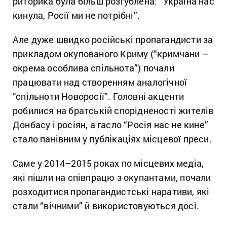
риторика була більш розгублена: “Україна нас
кинула, Росії ми не потрібні”.
Але дуже швидко російські пропагандисти за
прикладом окупованого Криму (“кримчани –
окрема особлива спільнота”) почали
працювати над створенням аналогічної
“спільноти Новоросії”. Головні акценти
робилися на братській спорідненості жителів
Донбасу і росіян, а гасло “Росія нас не кине”
стало панівним у публікаціях місцевої преси.
Саме у 2014–2015 роках по місцевих медіа,
які пішли на співпрацю з окупантами, почали
розходитися пропагандистські наративи, які
стали “вічними” й використовуються досі.