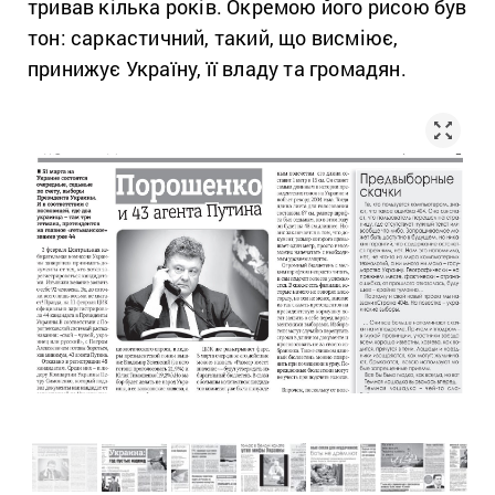
тривав кілька років. Окремою його рисою був
тон: саркастичний, такий, що висміює,
принижує Україну, її владу та громадян.