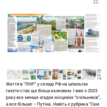
Життя в “ЛНР” у складі РФ на шпальтах
газети стає ще більш казковим. І вже з 2023
року все менше згадок місцевих “очільників”,
а все більше – Путіна. Навіть є рубрика “Сам