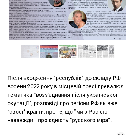
Після входження “республік” до складу РФ
восени 2022 року в місцевій пресі превалює
тематика “возз’єднання після української
окупації”, розповіді про регіони РФ як вже
“своєї” країни, про те, що “ми з Росією
назавжди”, про єдність “русского міра”.