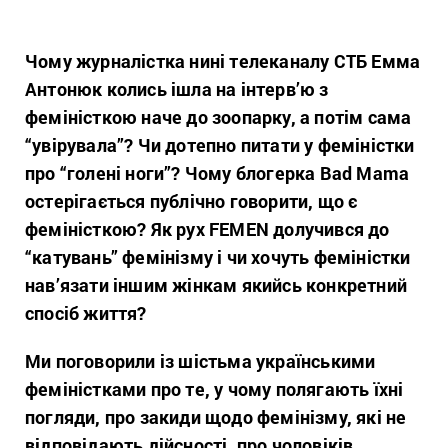
Чому журналістка нині телеканалу СТБ Емма
Антонюк колись ішла на інтерв’ю з
феміністкою наче до зоопарку, а потім сама
“увірувала”? Чи дотепно питати у феміністки
про “голені ноги”? Чому блогерка Bad Mama
остерігається публічно говорити, що є
феміністкою? Як рух FEMEN долучився до
“катувань” фемінізму і чи хочуть феміністки
нав’язати іншим жінкам якийсь конкретний
спосіб життя?
Ми поговорили із шістьма українськими
феміністками про те, у чому полягають їхні
погляди, про закиди щодо фемінізму, які не
відповідають дійсності, про чоловіків,