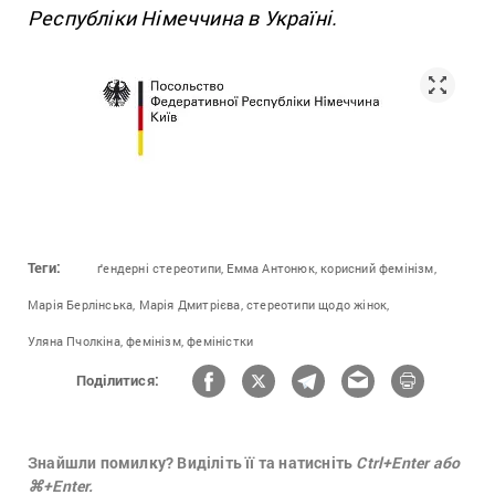
Республіки Німеччина в Україні.
Теги:
ґендерні стереотипи,
Емма Антонюк,
корисний фемінізм,
Марія Берлінська,
Марія Дмитрієва,
стереотипи щодо жінок,
Уляна Пчолкіна,
фемінізм,
феміністки
Поділитися:
Знайшли помилку? Виділіть її та натисніть
Ctrl+Enter або
⌘+Enter.