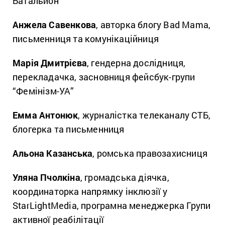
Батальйон”
Анжела Савенкова
, авторка блогу Bad Mama,
письменниця та комунікаційниця
Марія Дмитрієва
, гендерна дослідниця,
перекладачка, засновниця фейсбук-групи
“Фемінізм-УА”
Емма Антонюк
, журналістка телеканалу СТБ,
блогерка та письменниця
Альона Казанська
, ромська правозахисниця
Уляна Пчолкіна
, громадська діячка,
координаторка напрямку інклюзії у
StarLightMedia, програмна менеджерка Групи
активної реабілітації