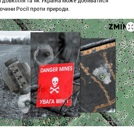
а довкілля та як Україна може добиватися
очини Росії проти природи.