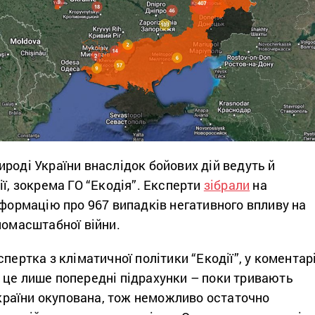
роді України внаслідок бойових дій ведуть й
ії, зокрема ГО “Екодія”. Експерти
зібрали
на
нформацію про 967 випадків негативного впливу на
номасштабної війни.
кспертка з кліматичної політики “Екодії”, у коментар
 це лише попередні підрахунки – поки тривають
а країни окупована, тож неможливо остаточно