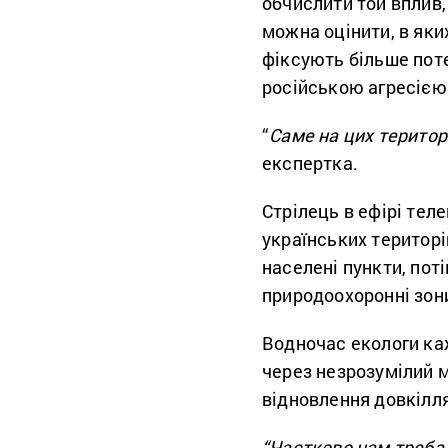
обчислити той вплив,
можна оцінити, в яки
фіксують більше пот
російською агресією
“
Саме на цих територ
експертка.
Стрілець в ефірі тел
українських територі
населені пункти, поті
природоохоронні зони
Водночас екологи каж
через незрозумілий м
відновлення довкілл
“Частково нам треба 