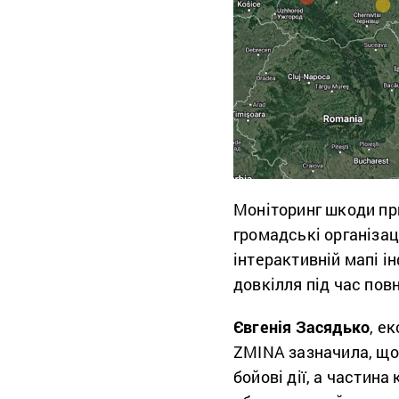
Моніторинг шкоди при
громадські організац
інтерактивній мапі і
довкілля під час пов
Євгенія Засядько
, е
ZMINA зазначила, що
бойові дії, а частин