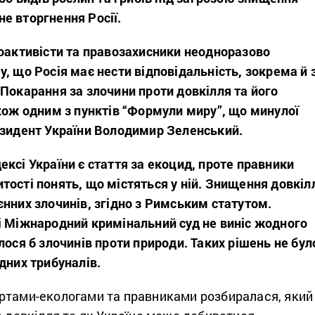
е вторгнення Росії.
коактивісти та правозахисники неодноразово
, що Росія має нести відповідальність, зокрема й 
Покарання за злочини проти довкілля та його
кож одним з пунктів “Формули миру”, що минулої
езидент України Володимир Зеленський.
ксі України є стаття за екоцид, проте правники
ості понять, що містяться у ній. Знищення довкіл
нних злочинів, згідно з Римським статутом.
і Міжнародний кримінальний суд не виніс жодного
лося б злочинів проти природи. Таких рішень не бул
дних трибуналів.
ртами-екологами та правниками розбиралася, який