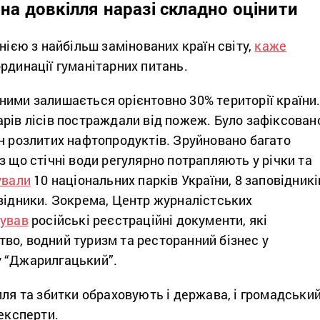
 на довкілля наразі складно оцінити
днією з найбільш замінованих країн світу,
каже
рдинації гуманітарних питань.
ними залишається орієнтовно 30% території країни
рів лісів постраждали від пожеж. Було зафіксован
н розлитих нафтопродуктів. Зруйновано багато
з що стічні води регулярно потрапляють у річки та
ували
10 національних парків України, 8 заповідникі
овідники. Зокрема, Центр журналістських
кував
російські реєстраційні документи, які
во, водний туризм та ресторанний бізнес у
 “Джарилгацький”.
лля та збитки обраховують і держава, і громадськи
 експерти.