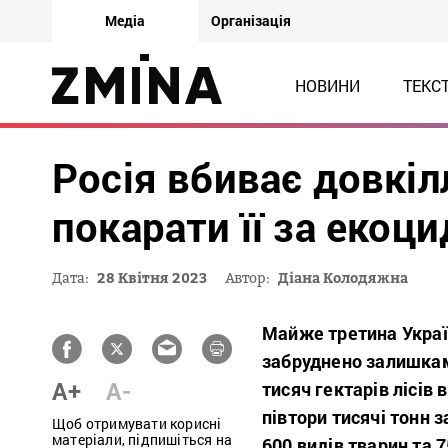
Медіа
Організація
НОВИНИ
ТЕКС
Росія вбиває довкіл
покарати її за екоци
Дата:
28 Квітня 2023
Автор:
Діана Колодяжна
Майже третина Україн
забруднено залишками
A+
A-
тисяч гектарів лісів
півтори тисячі тонн 
Щоб отримувати корисні
матеріали, підпишіться на
600 видів тварин та 