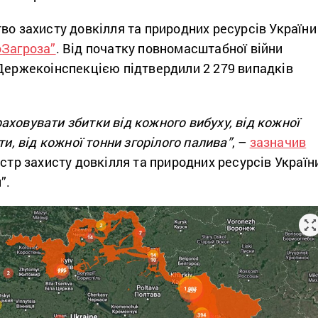
во захисту довкілля та природних ресурсів України
оЗагроза”
. Від початку повномасштабної війни
 Держекоінспекцією підтвердили 2 279 випадків
ховувати збитки від кожного вибуху, від кожної
ти, від кожної тонни згорілого палива”
, –
зазначив
ністр захисту довкілля та природних ресурсів Україн
”.