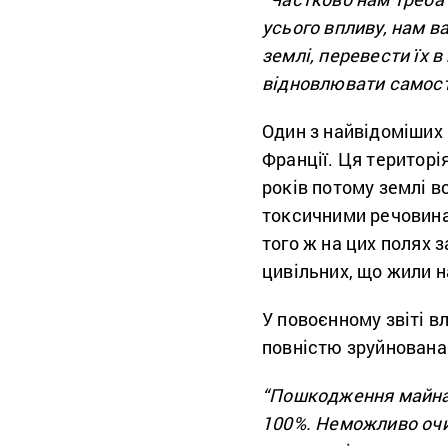
усього впливу, нам в
землі, перевести їх 
відновлювати самост
Один з найвідоміших 
Франції. Ця територія
років потому
землі в
токсичними речовинам
того ж на цих полях 
цивільних, що жили 
У повоєнному звіті в
повністю зруйнована
“Пошкодження майна:
100%. Неможливо оч