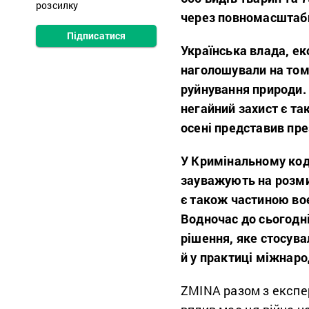
розсилку
через повномасштабн
Підписатися
Українська влада, е
наголошували на тому
руйнування природи. 
негайний захист є та
осені представив пр
У Кримінальному коде
зауважують на розмит
є також частиною воє
Водночас до сьогодн
рішення, яке стосува
й у практиці міжнаро
ZMINA разом з експе