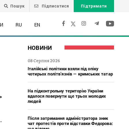
Пошук
Підписатися
Підтримати
ТИ
RU
EN
НОВИНИ
08 Серпня 2026
Італійські політики взяли під опіку
чотирьох політв’язнів — кримських татар
На підконтрольну територію України
ь
вдалося повернути ще трьох молодих
людей
Після затримання адміністратора зник
.
чат протестів проти відставки Федорова:
що відомо