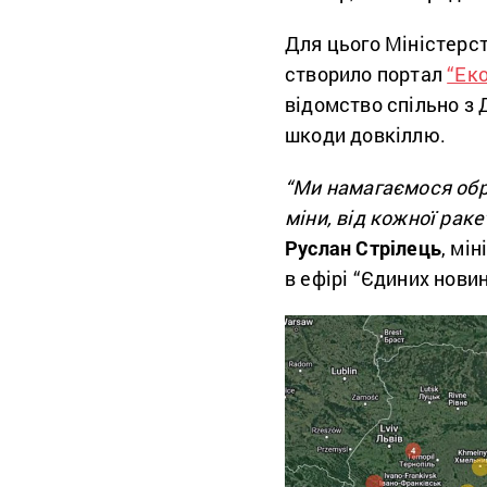
Для цього Міністерст
створило портал
“Ек
відомство спільно з
шкоди довкіллю.
“Ми намагаємося обра
міни, від кожної раке
Руслан Стрілець
, мі
в ефірі “Єдиних новин