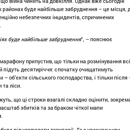
 що війна чинить на довкілля. Однак вже сьогодні
х районах буде найбільше забруднення – це місця, 
енційно небезпечних інцидентів, спричинених
.
іях буде найбільше забруднення
“, – пояснює
емарафону припустив, що тільки на розмінування вс
й підуть десятиріччя: спочатку очищатимуть
м – об’єкти сільського господарства, і тільки після 
 та ліси.
уть, що ці строки взагалі складно оцінити, зокрем
асштаб збитків та за браком чіткої мапи
я.
буде відновлювати території. Та з урахуванням