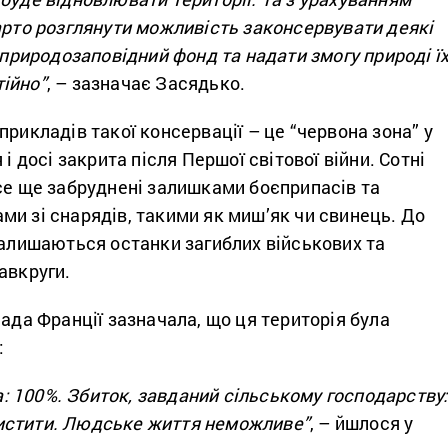
арто розглянути можливість законсервувати деякі
в природозаповідний фонд та надати змогу природі ї
ійно”
, – зазначає Засядько.
прикладів такої консервації – це “червона зона” у
 і досі закрита після Першої світової війни. Сотні
се ще забруднені залишками боєприпасів та
и зі снарядів, такими як миш’як чи свинець. До
залишаються останки загиблих військових та
навкруги.
лада Франції зазначала, що ця територія була
:
 100%. Збиток, завданий сільському господарству
истити. Людське життя неможливе”
, – йшлося у