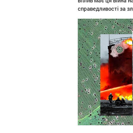
вплив має ця війна н
справедливості за зл