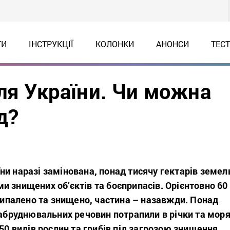
ТИ
ІНСТРУКЦІЇ
КОЛОНКИ
АНОНСИ
ТЕС
ля України. Чи можна
д?
и наразі замінована, понад тисячу гектарів земел
 знищених об’єктів та боєприпасів. Орієнтовно 60
 випалено та знищено, частина – назавжди. Понад
забруднювальних речовин потрапили в річки та моря
750 видів рослин та грибів під загрозою знищення