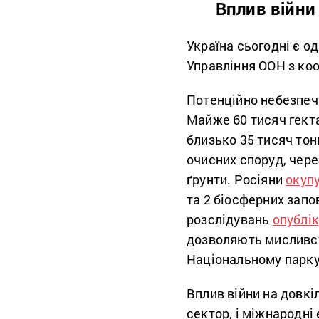
Вплив війни
Україна сьогодні є о
Управління ООН з коо
Потенційно небезпеч
Майже 60 тисяч гекта
близько 35 тисяч тон
очисних споруд, чере
ґрунти. Росіяни
окуп
та 2 біосферних зап
розслідувань
опублі
дозволяють мисливст
Національному парку
Вплив війни на довкі
сектор, і міжнародні