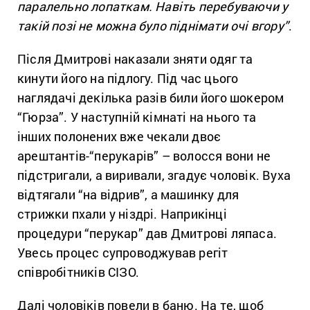
паралельно лопаткам. Навіть перебуваючи у
такій позі не можна було піднімати очі вгору”
.
Після Дмитрові наказали зняти одяг та
кинути його на підлогу. Під час цього
наглядачі декілька разів били його шокером
“Гюрза”. У наступній кімнаті на нього та
інших полонених вже чекали двоє
арештантів-“перукарів” – волосся вони не
підстригали, а виривали, згадує чоловік. Вуха
відтягали “на відрив”, а машинку для
стрижки пхали у ніздрі. Наприкінці
процедури “перукар” дав Дмитрові ляпаса.
Увесь процес супроводжував регіт
співробітників СІЗО.
Далі чоловіків повели в баню. На те, щоб