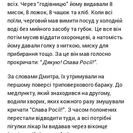
всіх. Через “годівницю” йому видавали 8
мисок, 8 ложок, 8 чашок та хліб. Коли всі
поїли, черговий мав вимити посуд у холодній
воді без мийного засобу та губок. Це все він
потім мусив віддати охоронцеві, а натомість
йому давали голку з ниткою, миску для
прибирання тощо. За це він мав голосно
прокричати: “
Дякую! Слава Росії!”
.
За словами Дмитра, їх утримували на
першому поверсі триповерхового бараку. До
медпункту, який знаходився на другому,
водили хворих, яких кожного разу змушували
кричати “Слава Росії!”. З часом полонених
перестали відводити туди, а всі потрібні
пігулки лікар їм видавав через віконце