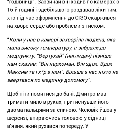
“годівниці”. Зазвичай він ходив по камерах о
16-й годині і здебільшого роздавав ліки тим,
хто під час оформлення до СІЗО скаржився
на хворе серце або проблеми з тиском.
“
Коли у нас в камері захворіла людина, яка
мала високу температуру, її забрали до
медпункту. “Вертухай” (наглядач) пізніше
нам сказав: “Він наркоман. Він здох. Здох
Максим та і х*р з ним”. Більше з нас ніхто не
звертався по медичну допомогу”
.
Щоб піти помитися до бані, Дмитро мав
тримати мило в руках, притиснувши його
двома пальцями за спиною. Чоловік йшов у
шерензі, впираючись головою у сідниці
в’язня, який рухався попереду. У