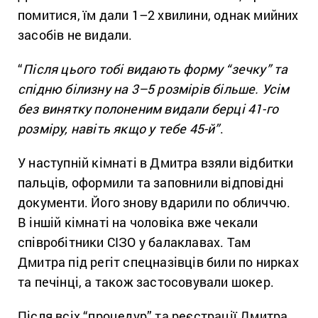
помитися, їм дали 1–2 хвилини, однак мийних
засобів не видали.
“
Після цього тобі видають форму “зечку” та
спідню білизну на 3–5 розмірів більше. Усім
без винятку полоненим видали берці 41-го
розміру, навіть якщо у тебе 45-й”
.
У наступній кімнаті в Дмитра взяли відбитки
пальців, оформили та заповнили відповідні
документи. Його знову вдарили по обличчю.
В іншій кімнаті на чоловіка вже чекали
співробітники СІЗО у балаклавах. Там
Дмитра під регіт спецназівців били по нирках
та печінці, а також застосовували шокер.
Після всіх “процедур” та реєстрації Дмитра