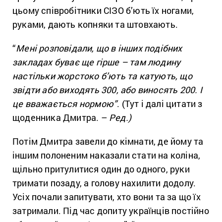
цьому співробітники СІЗО б’ють їх ногами,
руками, дають копняки та штовхають.
“
Мені розповідали, що в інших подібних
закладах буває ще гірше – там людину
настільки жорстоко б’ють та катують, що
звідти або виходять 300, або виносять 200. І
це вважається нормою”
.
(Тут і далі цитати з
щоденника Дмитра. –
Ред.)
Потім Дмитра завели до кімнати, де йому та
іншим полоненим наказали стати на коліна,
щільно притулитися один до одного, руки
тримати позаду, а голову нахилити додолу.
Усіх почали запитувати, хто вони та за що їх
затримали. Під час допиту українців постійно