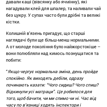
давали каші (вівсянку або ячмінну), які
нагадували клей для шпалер, та наливали чай
без цукру. У супах часто були дрібні та великі
кістки.
Колишній в’язень пригадує, що старші
наглядачі були ще більш-менш нормальними.
А от молоде покоління було найжорстокіше –
вони полюбляли над кимось познущатися та
побити:
“
Якщо чергує нормальна зміна, день пройде
спокійно. Як виходять дебіли, одразу
починають казати: “Чого сидиш? Чого спиш?
Відкинули усі матраци”. Це робилося для
того, щоб бачити, чи ми спимо чи ні.
Час від
часу по в’язниці
ходять інспектори і