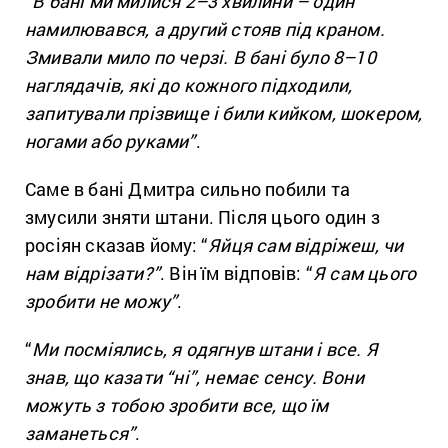
“
В бані ми милися 2–3 хвилини – один
намилювався, а другий стояв під краном.
Змивали мило по черзі. В бані було 8–10
наглядачів, які до кожного підходили,
запитували прізвище і били кийком, шокером,
ногами або руками”
.
Саме в бані Дмитра сильно побили та
змусили зняти штани. Після цього один з
росіян сказав йому: “
Яйця сам відріжеш, чи
нам відрізати?”
. Він їм відповів: “
Я сам цього
зробити не можу”
.
“
Ми посміялись, я одягнув штани і все. Я
знав, що казати “ні”, немає сенсу. Вони
можуть з тобою зробити все, що їм
заманеться”
.