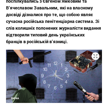
поспілкувались з Євгеном Ямковим та
В’ячеславом Завальним, які на власному
досвіді дізналися про те, що собою являє
сучасна російська пенітенціарна система. Зі
слів колишніх полонених журналісти видання
відтворили типовий день українських
бранців
в російській в’язниці.