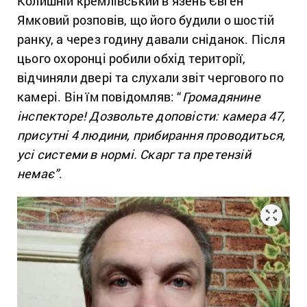
Колишній кремлівський в’язень Євген
Ямковий розповів, що його будили о шостій
ранку, а через годину давали сніданок. Після
цього охоронці робили обхід території,
відчиняли двері та слухали звіт чергового по
камері. Він їм повідомляв: “
Громадянине
інспекторе! Дозвольте доповісти: камера 47,
присутні 4 людини, прибирання проводиться,
усі системи в нормі. Скарг та претензій
немає”
.