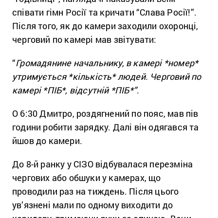
співати гімн Росії та кричати “Слава Росії!”.
Після того, як до камери заходили охоронці,
черговий по камері мав звітувати:
“
Громадянине начальнику, в камері *номер*
утримується *кількість* людей. Черговий по
камері *ПІБ*, відсутній *ПІБ*”
.
О 6:30 Дмитро, роздягнений по пояс, мав пів
години робити зарядку. Далі він одягався та
йшов до камери.
До 8-й ранку у СІЗО відбувалася перезміна
чергових або обшуки у камерах, що
проводили раз на тиждень. Після цього
ув’язнені мали по одному виходити до