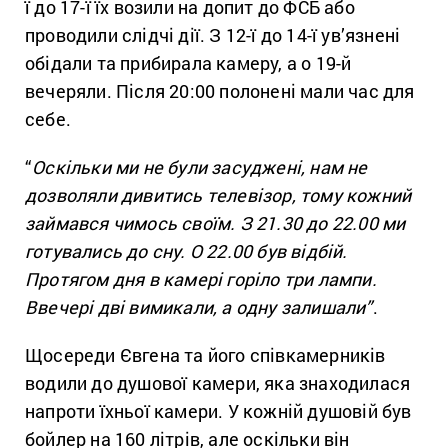
ї до 17-ї їх возили на допит до ФСБ або
проводили слідчі дії. З 12-ї до 14-ї ув’язнені
обідали та прибирала камеру, а о 19-й
вечеряли. Після 20:00 полонені мали час для
себе.
“
Оскільки ми не були засуджені, нам не
дозволяли дивитись телевізор, тому кожний
займався чимось своїм. З 21.30 до 22.00 ми
готувались до сну. О 22.00 був відбій.
Протягом дня в камері горіло три лампи.
Ввечері дві вимикали, а одну залишали”
.
Щосереди Євгена та його співкамерників
водили до душової камери, яка знаходилася
напроти їхньої камери. У кожній душовій був
бойлер на 160 літрів, але оскільки він