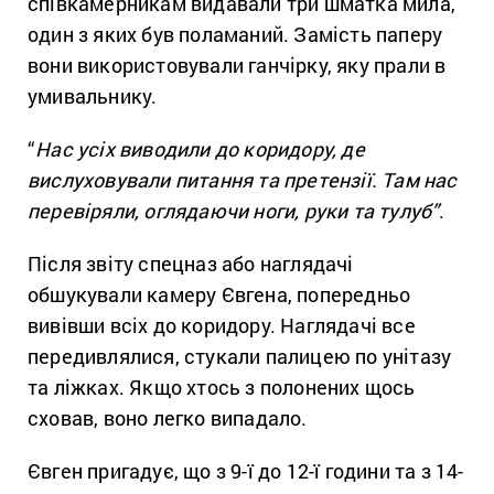
співкамерникам видавали три шматка мила,
один з яких був поламаний. Замість паперу
вони використовували ганчірку, яку прали в
умивальнику.
“
Нас усіх виводили до коридору, де
вислуховували питання та претензії. Там нас
перевіряли, оглядаючи ноги, руки та тулуб”
.
Після звіту спецназ або наглядачі
обшукували камеру Євгена, попередньо
вивівши всіх до коридору. Наглядачі все
передивлялися, стукали палицею по унітазу
та ліжках. Якщо хтось з полонених щось
сховав, воно легко випадало.
Євген пригадує, що з 9-ї до 12-ї години та з 14-