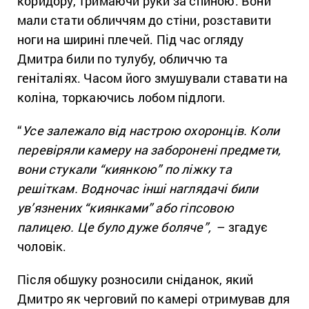
коридору, тримаючи руки за спиною. Вони
мали стати обличчям до стіни, розставити
ноги на ширині плечей. Під час огляду
Дмитра били по тулубу, обличчю та
геніталіях. Часом його змушували ставати на
коліна, торкаючись лобом підлоги.
“
Усе залежало від настрою охоронців. Коли
перевіряли камеру на заборонені предмети,
вони стукали “киянкою” по ліжку та
решіткам. Водночас інші наглядачі били
ув’язнених “киянками” або гіпсовою
палицею. Це було дуже боляче”,
– згадує
чоловік.
Після обшуку розносили сніданок, який
Дмитро як черговий по камері отримував для