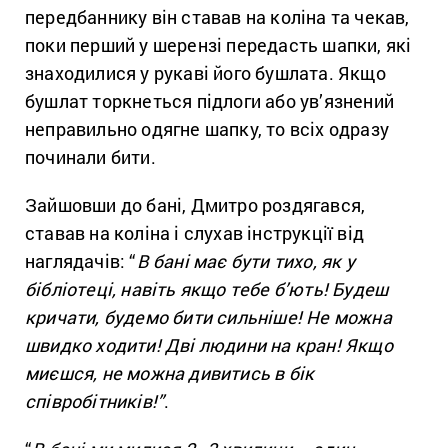
передбаннику він ставав на коліна та чекав,
поки перший у шерензі передасть шапки, які
знаходилися у рукаві його бушлата. Якщо
бушлат торкнеться підлоги або ув’язнений
неправильно одягне шапку, то всіх одразу
починали бити.
Зайшовши до бані, Дмитро роздягався,
ставав на коліна і слухав інструкції від
наглядачів: “
В бані має бути тихо, як у
бібліотеці, навіть якщо тебе б’ють! Будеш
кричати, будемо бити сильніше! Не можна
швидко ходити! Дві людини на кран! Якщо
миєшся, не можна дивитись в бік
співробітників!”
.