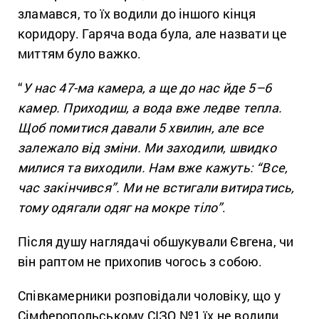
зламався, то їх водили до іншого кінця
коридору. Гаряча вода була, але назвати це
миттям було важко.
“
У нас 47-ма камера, а ще до нас йде 5–6
камер. Приходиш, а вода вже ледве тепла.
Щоб помитися давали 5 хвилин, але все
залежало від зміни. Ми заходили, швидко
милися та виходили. Нам вже кажуть: “Все,
час закінчився”. Ми не встигали витиратись,
тому одягали одяг на мокре тіло”
.
Після душу наглядачі обшукували Євгена, чи
він раптом не прихопив чогось з собою.
Співкамерники розповідали чоловіку, що у
Сімферопольському СІЗО №1 їх не водили