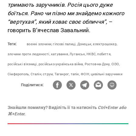
тримають заручників. Росія цього дуже
боїться. Рано чи пізно ми знайдемо кожного
“вертухая”, який ховає своє обличчя”,
–
говорить В’ячеслав Завальний.
Теги:
воєнні злочини,
гіпсові палиці,
Донецьк,
електрошокер,
злочини проти людяності,
катування,
Луганськ,
НКВС,
побиття,
російські вʼязниці,
російсько-українська війна,
Ростов-на-Дону,
СІЗО,
Сімферополь,
Сталін,
струм,
Таганрог,
тапік,
ФСІН,
цивільні заручники
Поділитися:
Знайшли помилку? Виділіть її та натисніть
Ctrl+Enter або
⌘+Enter.