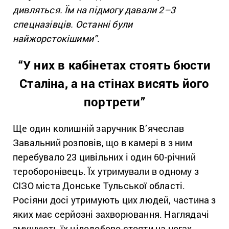
дивляться. Їм на підмогу давали 2–3
спецназівців. Останні були
найжорстокішими”
.
“У них в кабінетах стоять бюсти
Сталіна, а на стінах висять його
портрети”
Ще один колишній заручник В’ячеслав
Завальний розповів, що в камері в з ним
перебувало 23 цивільних і один 60-річний
тероборонівець. Їх утримували в одному з
СІЗО міста Донське Тульської області.
Росіяни досі утримують цих людей, частина з
яких має серйозні захворювання. Наглядачі
змушують їх цілодобово стояти на ногах,