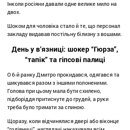
Інколи росіяни давали одне велике мило на
двох.
Шоком для чоловіка стало й те, що персонал
закладу видавав постільну білизну з вошами.
День у в’язниці: шокер “Гюрза”,
“тапік” та гіпсові палиці
О 6-й ранку Дмитро прокидався, одягався та
шикувався разом з іншими полоненими.
Голова при цьому мала бути схилено,
підборіддя притиснуте до грудей, а руки
треба було тримати за спиною.
Щоразу, коли відчинялися двері або віконце
“годівниці”, наглядачі наказували всім