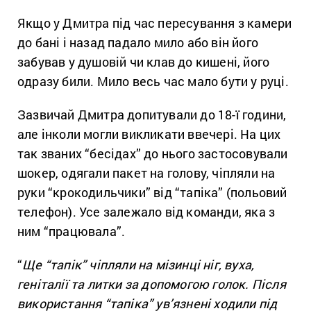
Якщо у Дмитра під час пересування з камери
до бані і назад падало мило або він його
забував у душовій чи клав до кишені, його
одразу били. Мило весь час мало бути у руці.
Зазвичай Дмитра допитували до 18-ї години,
але інколи могли викликати ввечері. На цих
так званих “бесідах” до нього застосовували
шокер, одягали пакет на голову, чіпляли на
руки “крокодильчики” від “тапіка” (польовий
телефон). Усе залежало від команди, яка з
ним “працювала”.
“
Ще “тапік” чіпляли на мізинці ніг, вуха,
геніталії та литки за допомогою голок. Після
використання “тапіка” ув’язнені ходили під