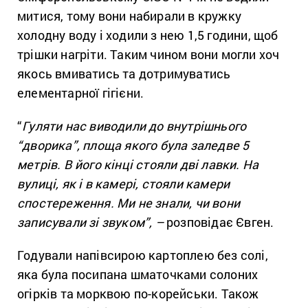
митися, тому вони набирали в кружку
холодну воду і ходили з нею 1,5 години, щоб
трішки нагріти. Таким чином вони могли хоч
якось вмиватись та дотримуватись
елементарної гігієни.
“
Гуляти нас виводили до внутрішнього
“дворика”, площа якого
була за
ледве 5
метрів. В його кінці стояли дві лавки. На
вулиці, як і в камері, стояли камери
спостереження. Ми не знали, чи вони
записували зі звуком”, –
розповідає Євген.
Годували напівсирою картоплею без солі,
яка була посипана шматочками солоних
огірків та морквою по-корейськи. Також