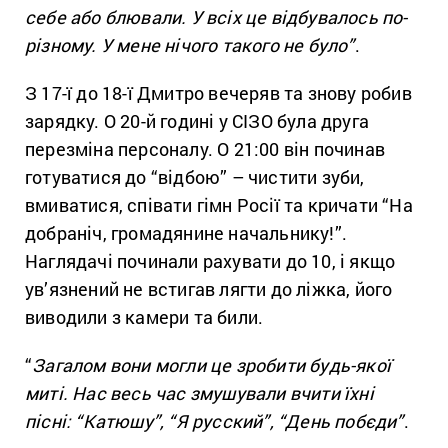
себе або блювали. У всіх це відбувалось по-
різному. У мене нічого такого не було”
.
З 17-ї до 18-ї Дмитро вечеряв та знову робив
зарядку. О 20-й годині у СІЗО була друга
перезміна персоналу. О 21:00 він починав
готуватися до “відбою” – чистити зуби,
вмиватися, співати гімн Росії та кричати “На
добраніч, громадянине начальнику!”.
Наглядачі починали рахувати до 10, і якщо
ув’язнений не встигав лягти до ліжка, його
виводили з камери та били.
“
Загалом вони могли це зробити будь-якої
миті. Нас весь час змушували вчити їхні
пісні: “Катюшу”, “Я русский”, “День побєди”
.