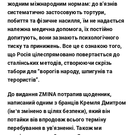
жодним міжнародним нормам: до в’язнів
систематично застосовують тортури,
побиття та фізичне насилля, їм не надається
належна медична допомога, їх постійно
допитують, вони зазнають психологічного
тиску та принижень. Все це є ознакою того,
що Росія цілеспрямовано повертається до
сталінських методів, створюючи скрізь
табори для “ворогів народу, шпигунів та
терористів”.
До видання ZMINA потрапив щоденник,
написаний одним з бранців Кремля Дмитром
(імʼя змінено в цілях безпеки), який він
потайки вів впродовж всього терміну
перебування в ув’язненні. Також ми