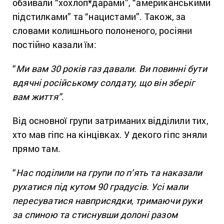
обзивали “хохлоп*дарами”, “американськими
підстилками” та “нацистами”. Також, за
словами колишнього полоненого, росіяни
постійно казали їм:
“
Ми вам 30 років газ давали. Ви повинні бути
вдячні російському солдату, що він зберіг
вам життя”
.
Від основної групи затриманих відділили тих,
хто мав гіпс на кінцівках. У декого гіпс зняли
прямо там.
“
Нас поділили на групи по п’ять та наказали
рухатися під кутом 90 градусів. Усі мали
пересуватися навприсядки, тримаючи руки
за спиною та стиснувши долоні разом