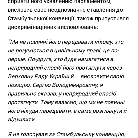
сприяти його ухваленню парламентом,
висловив своє неоднозначне ставлення до
Стамбульської конвенції, також припустився
дискримінаційних висловлювань:
“Ми не повинні його передавати нікому, хто
не розуміється в цивільному праві, це по-
перше. По-друге, хто буде намагатися в
неприродний спосіб його протягнути через
Верховну Раду України й… висловити свою
позицію, Сергію Володимировичу, я
правильно сказав, у неприродний спосіб
протягнути. Тому вважаю, що ми не повинні
його нікуди передавати, а саме розглянути й
відхилити.
Я не голосував за Стамбульську конвенцію,