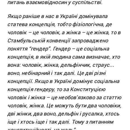
питань взаємовідносин у суспільстві.
Якщо раніше в нас в Україні домінувала
статева концепція, тобто фізіологічна, де
чоловік – це чоловік, а жінка – це жінка, то в
Стамбульській конвенції запроваджено
поняття “гендер”. Гендер – це соціальна
концепція, в якій людина сама визначає, хто
вона: чоловік, жінка, дельфінчик, страус…
воно, небінарний і так далі. Це дві різні
концепції. Якщо в Україні домінує соціальна
концепція гендеру, то за Конституцією
чоловік і жінка – це необов’язково за статтю
чоловік, жінка. Це можуть бути два чоловіки,
дві жінки, два воно, дельфін і русалка, хтось
іще і хтось іще і так далі. Тому з питанням
конституційності, на жаль”.