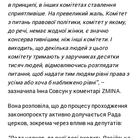
в принципі, в інших комітетах ставлення
сприятливіше. На превеликий жаль, Комітет
з питань правової політики, комітет у якому,
до речі, немає жодної жінки, є значно
консервативнішим, ніж інші комітети. І
виходить, що декілька людей з цього
комітету тримають у заручниках десятки
тисяч людей, відмовляючись розглядати
питання, щоб надати тим людям рівні права з
усіма або хоча б наближено рівні”
, –
зазначила Інна Совсун у коментарі ZMINA.
Вона розповіла, що до процесу проходження
законопроєкту активно долучається Рада
церков, зокрема через вплив на депутатів:
“Рада церков, до якої досі входить Російська