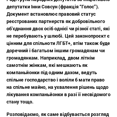
депутатки Інни Совсун (фракція “Голос”).
Документ встановлює правовий статус
реєстрованих партнерств як добровільного
об’єднання двох осіб однієї чи різної статі, які
не перебувають у шлюбі. Цей законопроєкт є
цінним для спільноти ЛГБТ+, втім також буде
доречний і багатьом іншим громадянам чи
громадянкам. Наприклад, двом літнім
самотнім жінкам, які мешкають як
компаньйонки під одним дахом, ведуть
спільне господарство і воліли б мати право
на спільне майно, на ухвалення рішень щодо
лікування компаньйонки в разі її несвідомого
стану тощо.
Розповідаємо, як саме відбувається розгляд