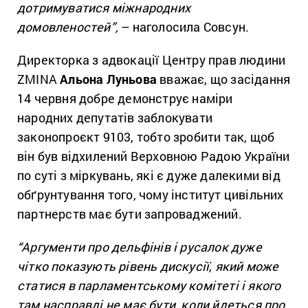
дотримуватися міжнародних
домовленостей”,
– наголосила Совсун.
Директорка з адвокації Центру прав людини
ZMINA
Альона Луньова
вважає, що засідання
14 червня добре демонструє наміри
народних депутатів заблокувати
законопроєкт 9103, тобто зробити так, щоб
він був відхилений Верховною Радою України
по суті з міркувань, які є дуже далекими від
обґрунтування того, чому інститут цивільних
партнерств має бути запроваджений.
“Аргументи про дельфінів і русалок дуже
чітко показують рівень дискусії, який може
статися в парламентському комітеті і якого
там насправді не має бути, коли йдеться про