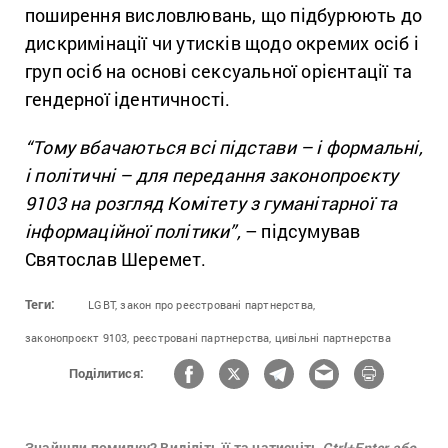
поширення висловлювань, що підбурюють до
дискримінації чи утисків щодо окремих осіб і
груп осіб на основі сексуальної орієнтації та
гендерної ідентичності.
“Тому вбачаються всі підстави – і формальні,
і політичні – для передання законопроєкту
9103 на розгляд Комітету з гуманітарної та
інформаційної політики”,
– підсумував
Святослав Шеремет.
Теги:
LGBT,
закон про реєстровані партнерства,
законопроєкт 9103,
реєстровані партнерства,
цивільні партнерства
Поділитися:
Знайшли помилку? Виділіть її та натисніть
Ctrl+Enter або