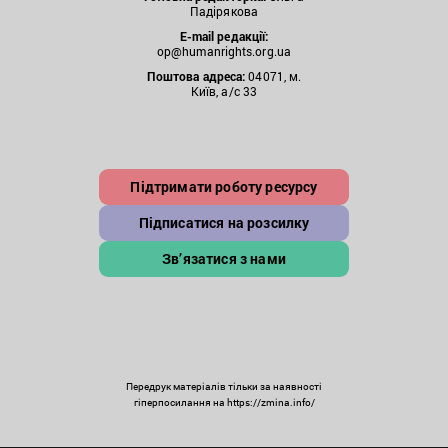
Падірякова
E-mail редакції:
op@humanrights.org.ua
Поштова
адреса:
04071, м.
Київ, а/с 33
Підтримати роботу ресурсу
Підписатися на розсилку
Зв’язатися з нами
Передрук матеріалів тільки за наявності
гіперпосилання на https://zmina.info/