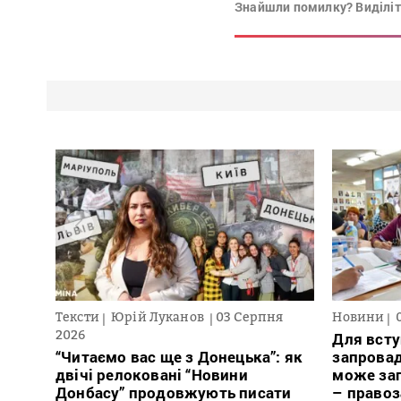
Знайшли помилку? Виділіть
Тексти
Юрій Луканов
03 Серпня
Новини
2026
Для всту
“Читаємо вас ще з Донецька”: як
запровад
двічі релоковані “Новини
може заг
Донбасу” продовжують писати
– право