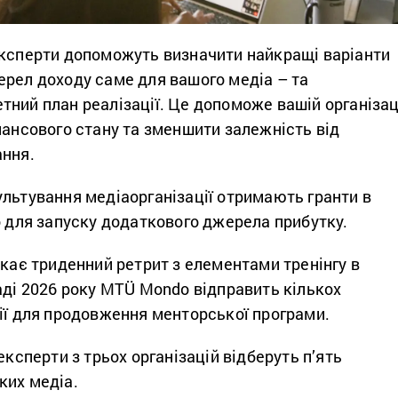
експерти допоможуть визначити найкращі варіанти
ерел доходу саме для вашого медіа – та
ний план реалізації. Це допоможе вашій організац
нансового стану та зменшити залежність від
ання.
льтування медіаорганізації отримають гранти в
о для запуску додаткового джерела прибутку.
екає триденний ретрит з елементами тренінгу в
аді 2026 року MTÜ Mondo відправить кількох
ії для продовження менторської програми.
експерти з трьох організацій відберуть п’ять
ких медіа.