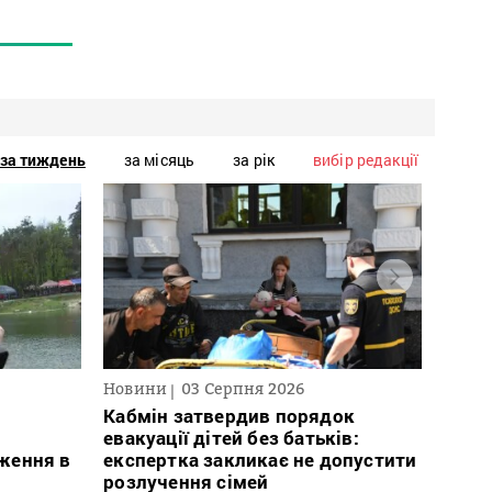
за тиждень
за місяць
за рік
вибір редакції
Новини
03 Серпня 2026
Нови
Кабмін затвердив порядок
Заги
евакуації дітей без батьків:
заго
ження в
експертка закликає не допустити
який
розлучення сімей
бійц