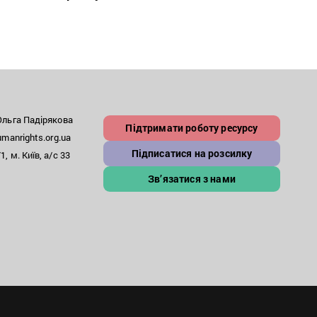
льга Падірякова
Підтримати роботу ресурсу
anrights.org.ua
Підписатися на розсилку
, м. Київ, а/с 33
Зв’язатися з нами