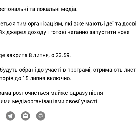
гіональні та локальні медіа.
ться тим організаціям, які вже мають ідеї та досв
їх джерел доходу і готові негайно запустити нове
е закрита 8 липня, о 23.59.
 будуть обрані до участі в програмі, отримають лис
аторів до 15 липня включно.
рама розпочнеться майже одразу після
ими медіаорганізаціями своєї участі.