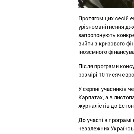
Протягом цих сесій 
урізноманітнення дж
запропонують конкрет
вийти з кризового фі
іноземного фінансув
Після програми консу
розмірі 10 тисяч євр
У серпні учасників ч
Карпатах, а в листоп
журналістів до Естон
До участі в програмі 
незалежних Українсь