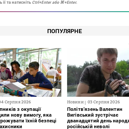
 її та натисніть
Ctrl+Enter або ⌘+Enter.
ПОПУЛЯРНЕ
04 Серпня 2026
Новини
03 Серпня 2026
пників з окупації
Політв’язень Валентин
или нову вимогу, яка
Вигівський зустрічає
рожувати їхній безпеці
дванадцятий день народ
захисники
російській неволі