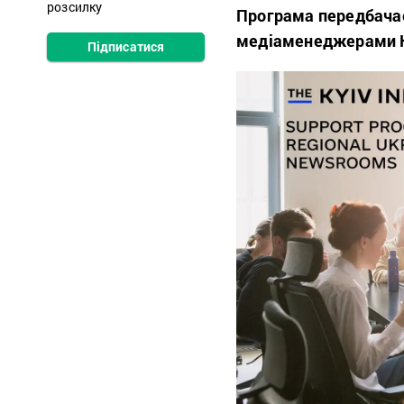
розсилку
Програма передбачає 
медіаменеджерами Kyi
Підписатися