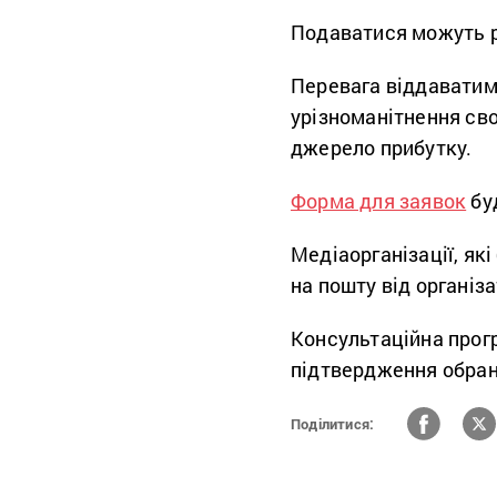
Подаватися можуть ре
Перевага віддаватиме
урізноманітнення сво
джерело прибутку.
Форма для заявок
буд
Медіаорганізації, які
на пошту від організ
Консультаційна прог
підтвердження обран
Поділитися: