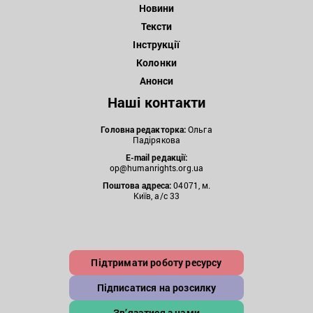
Новини
Тексти
Інструкції
Колонки
Анонси
Наші контакти
Головна редакторка:
Ольга
Падірякова
E-mail редакції:
op@humanrights.org.ua
Поштова
адреса:
04071, м.
Київ, а/с 33
Підтримати роботу ресурсу
Підписатися на розсилку
Зв’язатися з нами