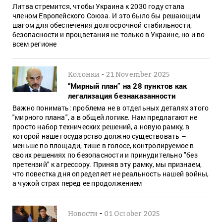
Литва стремится, чтобы Украина к 2030 году стала
членом Европейского Союза. И это было бы решающим
шагом для обеспечения долгосрочной стабильности,
безопасности и процветания не только в Украине, но и во
всем регионе
-
Колонки
21 November 2025
“Мирный план” на 28 пунктов как
легализация безнаказанности
Важно понимать: проблема не в отдельных деталях этого
"мирного плана", а в общей логике. Нам предлагают не
просто набор технических решений, а новую рамку, в
которой наше государство должно существовать –
меньше по площади, тише в голосе, контролируемое в
своих решениях по безопасности и принудительно "без
претензий" к агрессору. Приняв эту рамку, мы признаем,
что повестка дня определяет не реальность нашей войны,
а чужой страх перед ее продолжением
-
Новости
01 October 2025