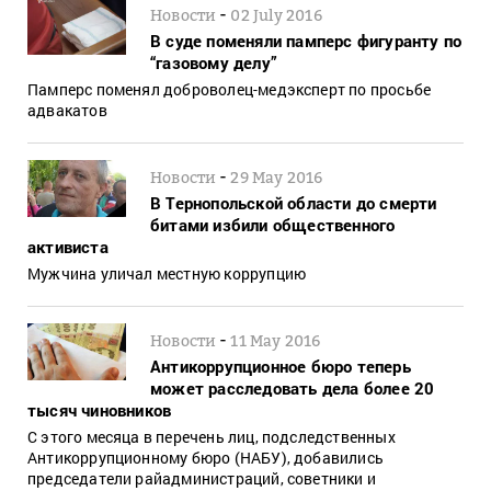
-
Новости
02 July 2016
В суде поменяли памперс фигуранту по
“газовому делу”
Памперс поменял доброволец-медэксперт по просьбе
адвакатов
-
Новости
29 May 2016
В Тернопольской области до смерти
битами избили общественного
активиста
Мужчина уличал местную коррупцию
-
Новости
11 May 2016
Антикоррупционное бюро теперь
может расследовать дела более 20
тысяч чиновников
С этого месяца в перечень лиц, подследственных
Антикоррупционному бюро (НАБУ), добавились
председатели райадминистраций, советники и