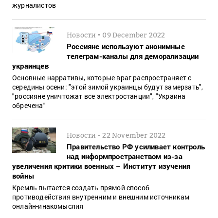
журналистов
-
Новости
09 December 2022
Россияне используют анонимные
телеграм-каналы для деморализации
украинцев
Основные нарративы, которые враг распространяет с
середины осени: "этой зимой украинцы будут замерзать",
"россияне уничтожат все электростанции", "Украина
обречена"
-
Новости
22 November 2022
Правительство РФ усиливает контроль
над информпространством из-за
увеличения критики военных – Институт изучения
войны
Кремль пытается создать прямой способ
противодействия внутренним и внешним источникам
онлайн-инакомыслия