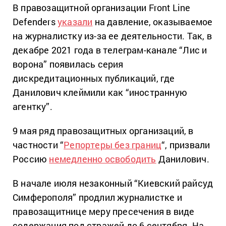
В правозащитной организации Front Line
Defenders
указали
на давление, оказываемое
на журналистку из-за ее деятельности. Так, в
декабре 2021 года в телеграм-канале “Лис и
ворона” появилась серия
дискредитационных публикаций, где
Данилович клеймили как “иностранную
агентку”.
9 мая ряд правозащитных организаций, в
частности “
Репортеры без границ
“, призвали
Россию
немедленно освободить
Данилович.
В начале июля незаконный “Киевский райсуд
Симферополя” продлил журналистке и
правозащитнице меру пресечения в виде
содержания под стражей до 6 сентября. На