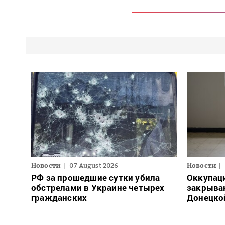
Новости
07 August 2026
Новости
РФ за прошедшие сутки убила
Оккупац
обстрелами в Украине четырех
закрыва
гражданских
Донецко