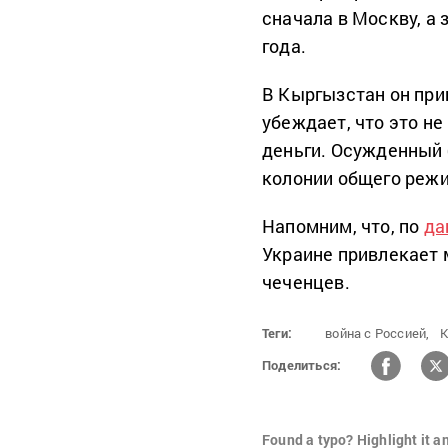
сначала в Москву, а 
года.
В Кыргызстан он прив
убеждает, что это не
деньги. Осужденный 
колонии общего реж
Напомним, что, по
да
Украине привлекает 
чеченцев.
Теги:
война с Россией,
К
Поделиться:
Found a typo? Highlight it a