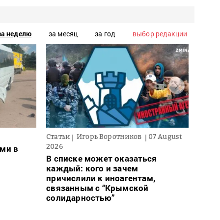
за неделю
за месяц
за год
выбор редакции
Статьи
Игорь Воротников
07 August
Новос
2026
ми в
Для 
В списке может оказаться
ввел
каждый: кого и зачем
може
причислили к иноагентам,
– пр
связанным с “Крымской
солидарностью”