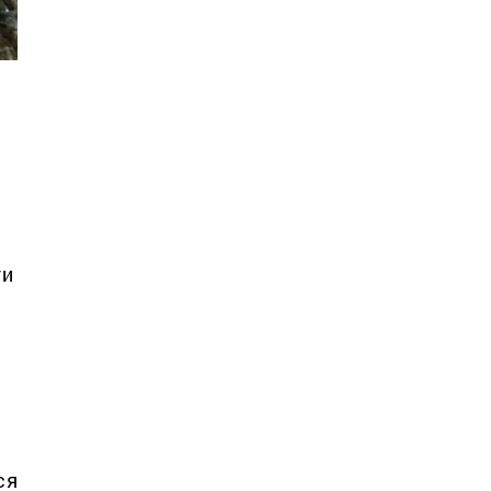
ти
ся