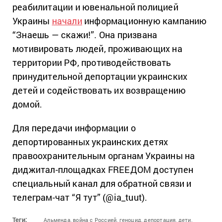
реабилитации и ювенальной полицией
Украины
начали
информационную кампанию
“Знаешь — скажи!”. Она призвана
мотивировать людей, проживающих на
территории РФ, противодействовать
принудительной депортации украинских
детей и содействовать их возвращению
домой.
Для передачи информации о
депортированных украинских детях
правоохранительным органам Украины на
диджитал-площадках FREEДОМ доступен
специальный канал для обратной связи и
телеграм-чат “Я тут” (@ia_tuut).
Теги:
Альменда,
война с Россией,
геноцид,
депортация,
дети,