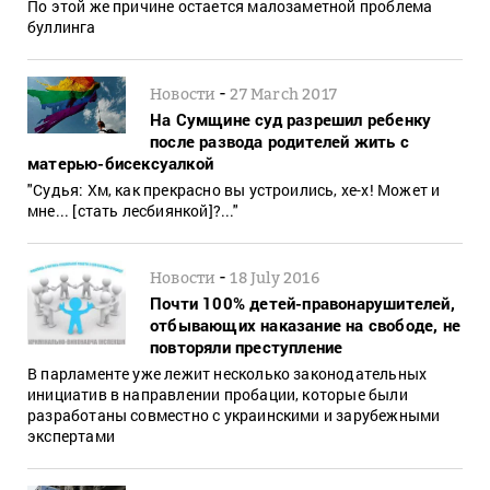
По этой же причине остается малозаметной проблема
буллинга
-
Новости
27 March 2017
На Сумщине суд разрешил ребенку
после развода родителей жить с
матерью-бисексуалкой
"Судья: Хм, как прекрасно вы устроились, хе-х! Может и
мне... [стать лесбиянкой]?..."
-
Новости
18 July 2016
Почти 100% детей-правонарушителей,
отбывающих наказание на свободе, не
повторяли преступление
В парламенте уже лежит несколько законодательных
инициатив в направлении пробации, которые были
разработаны совместно с украинскими и зарубежными
экспертами