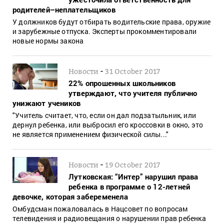
родителей–неплательщиков
У должников будут отбирать водительские права, оружие
и зарубежные отпуска. Эксперты прокомментировали
новые нормы закона
-
Новости
31 October 2017
22% опрошенных школьников
утверждают, что учителя публично
унижают учеников
"Учитель считает, что, если он дал подзатыльник, или
дернул ребенка, или выбросил его кроссовки в окно, это
не является применением физической силы..."
-
Новости
19 October 2017
Лутковская: “Интер” нарушил права
ребенка в программе о 12-летней
девочке, которая забеременела
Омбудсман пожаловалась в Нацсовет по вопросам
телевидения и радиовещания о нарушении прав ребенка