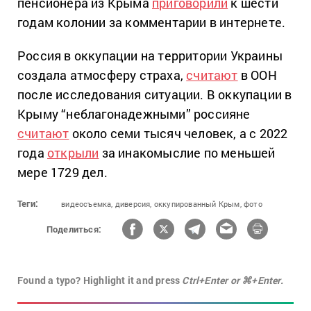
пенсионера из Крыма
приговорили
к шести
годам колонии за комментарии в интернете.
Россия в оккупации на территории Украины
создала атмосферу страха,
считают
в ООН
после исследования ситуации. В оккупации в
Крыму “неблагонадежными” россияне
считают
около семи тысяч человек, а с 2022
года
открыли
за инакомыслие по меньшей
мере 1729 дел.
Теги:
видеосъемка,
диверсия,
оккупированный Крым,
фото
Поделиться:
Found a typo? Highlight it and press
Ctrl+Enter or ⌘+Enter.