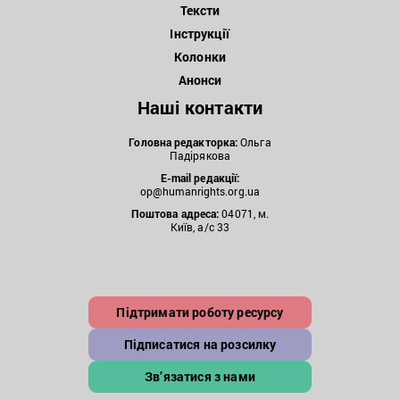
Тексти
Інструкції
Колонки
Анонси
Наші контакти
Головна редакторка:
Ольга
Падірякова
E-mail редакції:
op@humanrights.org.ua
Поштова
адреса:
04071, м.
Київ, а/с 33
Підтримати роботу ресурсу
Підписатися на розсилку
Зв’язатися з нами