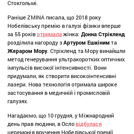
Стокгольмі.
Раніше ZMINA писала, що 2018 року
Нобелівську премію в галузі фізики вперше
за 55 років
отримала
жінка:
Донна Стрікленд
розділила нагороду з
Артуром Ешкіним
та
Жераром Мору
. Стрікленд та Мору винайшли
метод генерування ультракоротких оптичних
імпульсів високої інтенсивності. Вони
придумали, як створити високоінтенсивні
лазери. Нова технологія отримала широке
застосування в медичній і промисловій
галузях.
Нагадаємо, що 10 грудня, у Міжнародний
день прав людини, в Осло
відбулася
церемонія вручення Нобелівської премії