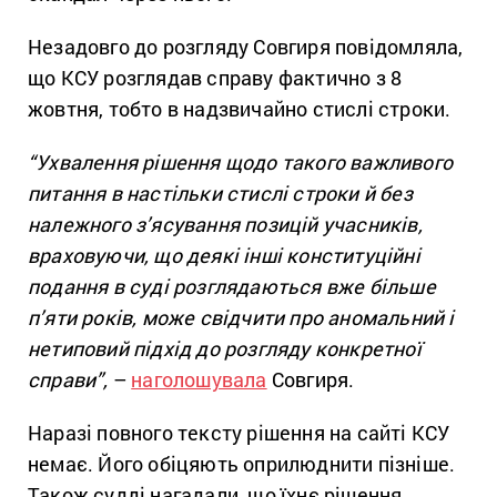
Незадовго до розгляду Совгиря повідомляла,
що КСУ розглядав справу фактично з 8
жовтня, тобто в надзвичайно стислі строки.
“Ухвалення рішення щодо такого важливого
питання в настільки стислі строки й без
належного з’ясування позицій учасників,
враховуючи, що деякі інші конституційні
подання в суді розглядаються вже більше
п’яти років, може свідчити про аномальний і
нетиповий підхід до розгляду конкретної
справи”,
–
наголошувала
Совгиря.
Наразі повного тексту рішення на сайті КСУ
немає. Його обіцяють оприлюднити пізніше.
Також судді нагадали, що їхнє рішення